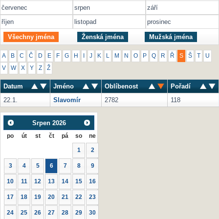
červenec
srpen
září
říjen
listopad
prosinec
Všechny jména
Ženská jména
Mužská jména
A
B
C
Č
D
E
F
G
H
I
J
K
L
M
N
O
P
Q
R
Ř
S
Š
T
U
V
W
X
Y
Z
Ž
Datum
Jméno
Oblíbenost
Pořadí
22.1.
Slavomír
2782
118
Srpen
2026
po
út
st
čt
pá
so
ne
1
2
3
4
5
6
7
8
9
10
11
12
13
14
15
16
17
18
19
20
21
22
23
24
25
26
27
28
29
30