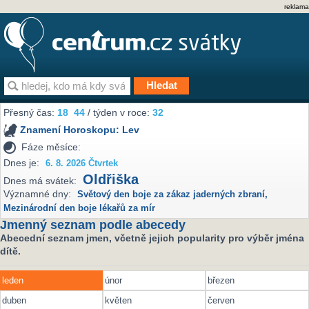
reklama
Přesný čas:
18
44
/ týden v roce:
32
Znamení Horoskopu:
Lev
Fáze měsíce:
Dnes je:
6. 8. 2026 Čtvrtek
Oldřiška
Dnes má svátek:
Významné dny:
Světový den boje za zákaz jaderných zbraní
,
Mezinárodní den boje lékařů za mír
Jmenný seznam podle abecedy
Abecední seznam jmen, včetně jejich popularity pro výběr jména
dítě.
leden
únor
březen
duben
květen
červen