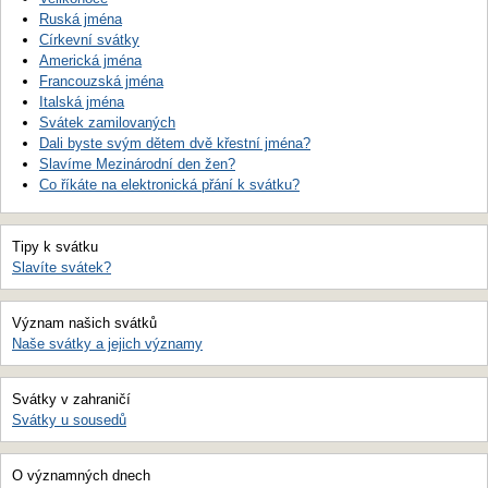
Ruská jména
Církevní svátky
Americká jména
Francouzská jména
Italská jména
Svátek zamilovaných
Dali byste svým dětem dvě křestní jména?
Slavíme Mezinárodní den žen?
Co říkáte na elektronická přání k svátku?
Tipy k svátku
Slavíte svátek?
Význam našich svátků
Naše svátky a jejich významy
Svátky v zahraničí
Svátky u sousedů
O významných dnech