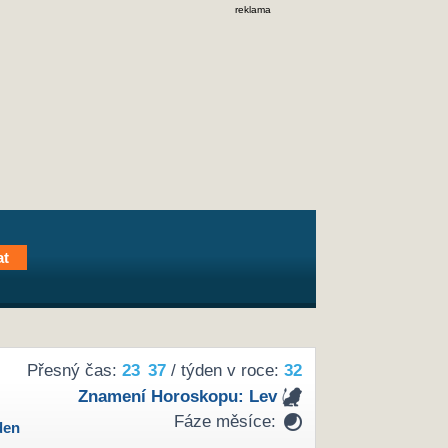
reklama
Přesný čas:
23
37
/ týden v roce:
32
Znamení Horoskopu:
Lev
Fáze měsíce:
den