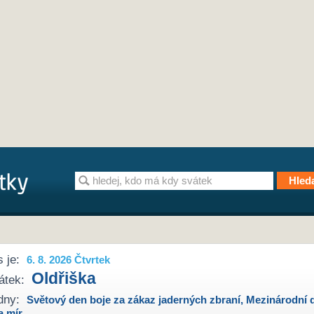
 je:
6. 8. 2026 Čtvrtek
Oldřiška
átek:
dny:
Světový den boje za zákaz jaderných zbraní
,
Mezinárodní 
a mír