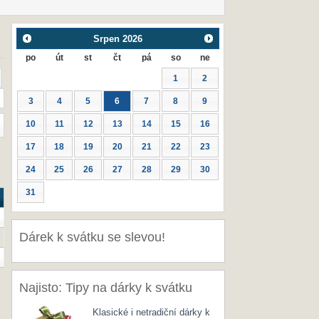
Srpen
2026
po
út
st
čt
pá
so
ne
1
2
3
4
5
6
7
8
9
10
11
12
13
14
15
16
17
18
19
20
21
22
23
24
25
26
27
28
29
30
31
Dárek k svátku se slevou!
Najisto: Tipy na dárky k svátku
Klasické i netradiční dárky k