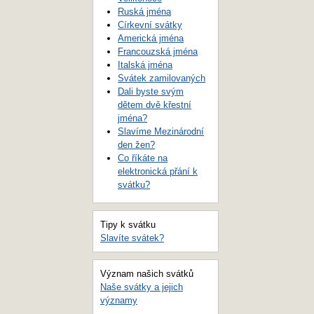
Ruská jména
Církevní svátky
Americká jména
Francouzská jména
Italská jména
Svátek zamilovaných
Dali byste svým
dětem dvě křestní
jména?
Slavíme Mezinárodní
den žen?
Co říkáte na
elektronická přání k
svátku?
Tipy k svátku
Slavíte svátek?
Význam našich svátků
Naše svátky a jejich
významy