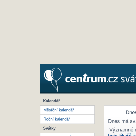
Kalendář
Měsíční kalendář
Dnes
Roční kalendář
Dnes má sv
Svátky
Významné 
boje lékařů z