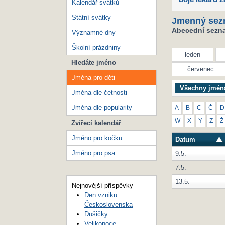
Kalendář svátků
Státní svátky
Jmenný sez
Abecední seznam
Významné dny
Školní prázdniny
leden
Hledáte jméno
červenec
Jména pro děti
Všechny jmén
Jména dle četnosti
Jména dle popularity
A
B
C
Č
D
W
X
Y
Z
Ž
Zvířecí kalendář
Jméno pro kočku
Datum
Jméno pro psa
9.5.
7.5.
13.5.
Nejnovější příspěvky
Den vzniku
Československa
Dušičky
Velikonoce