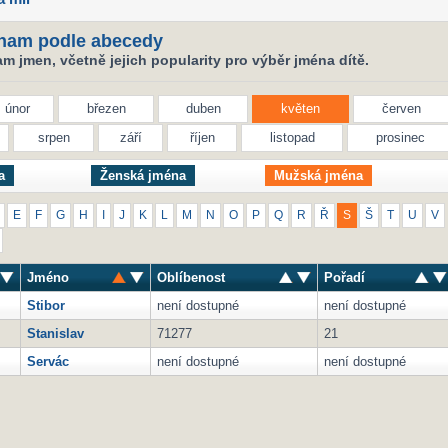
nam podle abecedy
 jmen, včetně jejich popularity pro výběr jména dítě.
únor
březen
duben
květen
červen
srpen
září
říjen
listopad
prosinec
a
Ženská jména
Mužská jména
E
F
G
H
I
J
K
L
M
N
O
P
Q
R
Ř
S
Š
T
U
V
Jméno
Oblíbenost
Pořadí
Stibor
není dostupné
není dostupné
Stanislav
71277
21
Servác
není dostupné
není dostupné