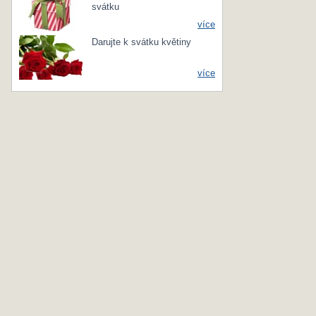
svátku
více
Darujte k svátku květiny
více