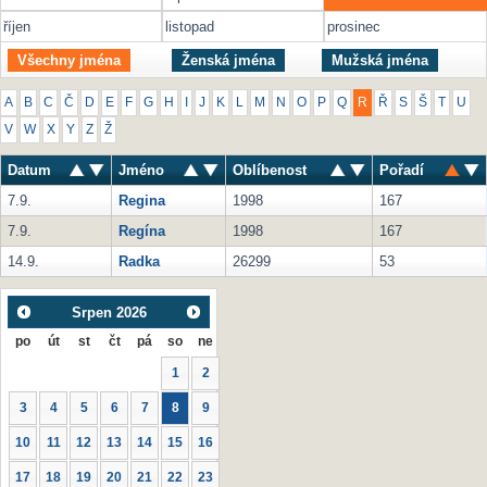
říjen
listopad
prosinec
Všechny jména
Ženská jména
Mužská jména
A
B
C
Č
D
E
F
G
H
I
J
K
L
M
N
O
P
Q
R
Ř
S
Š
T
U
V
W
X
Y
Z
Ž
Datum
Jméno
Oblíbenost
Pořadí
7.9.
Regina
1998
167
7.9.
Regína
1998
167
14.9.
Radka
26299
53
Srpen
2026
po
út
st
čt
pá
so
ne
1
2
3
4
5
6
7
8
9
10
11
12
13
14
15
16
17
18
19
20
21
22
23