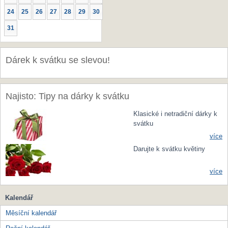
24
25
26
27
28
29
30
31
Dárek k svátku se slevou!
Najisto: Tipy na dárky k svátku
Klasické i netradiční dárky k
svátku
více
Darujte k svátku květiny
více
Kalendář
Měsíční kalendář