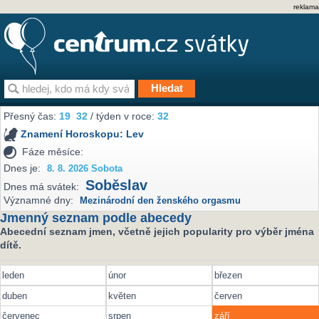
reklama
Přesný čas:
19
32
/ týden v roce:
32
Znamení Horoskopu:
Lev
Fáze měsíce:
Dnes je:
8. 8. 2026 Sobota
Soběslav
Dnes má svátek:
Významné dny:
Mezinárodní den ženského orgasmu
Jmenný seznam podle abecedy
Abecední seznam jmen, včetně jejich popularity pro výběr jména
dítě.
leden
únor
březen
duben
květen
červen
červenec
srpen
září