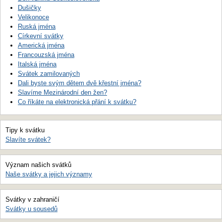
Dušičky
Velikonoce
Ruská jména
Církevní svátky
Americká jména
Francouzská jména
Italská jména
Svátek zamilovaných
Dali byste svým dětem dvě křestní jména?
Slavíme Mezinárodní den žen?
Co říkáte na elektronická přání k svátku?
Tipy k svátku
Slavíte svátek?
Význam našich svátků
Naše svátky a jejich významy
Svátky v zahraničí
Svátky u sousedů