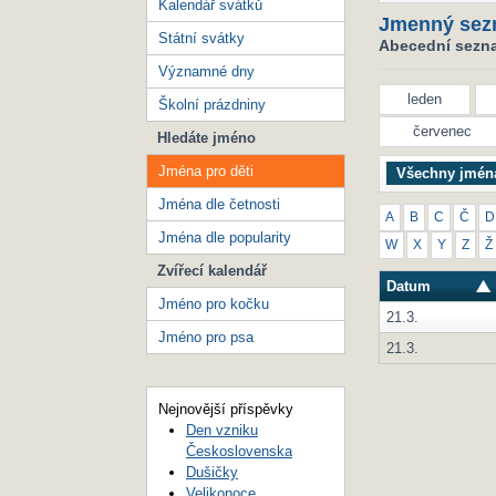
Kalendář svátků
Jmenný sez
Státní svátky
Abecední seznam
Významné dny
leden
Školní prázdniny
červenec
Hledáte jméno
Jména pro děti
Všechny jmén
Jména dle četnosti
A
B
C
Č
D
Jména dle popularity
W
X
Y
Z
Ž
Zvířecí kalendář
Datum
Jméno pro kočku
21.3.
Jméno pro psa
21.3.
Nejnovější příspěvky
Den vzniku
Československa
Dušičky
Velikonoce