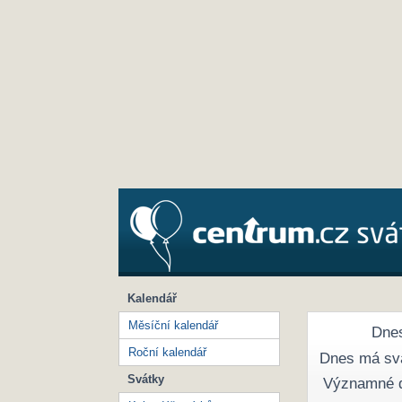
Kalendář
Měsíční kalendář
Dnes
Roční kalendář
Dnes má sv
Svátky
Významné 