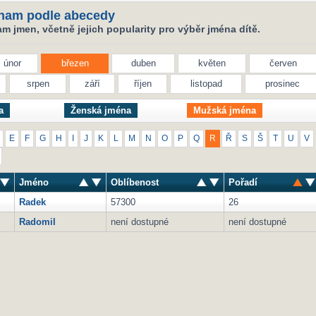
nam podle abecedy
 jmen, včetně jejich popularity pro výběr jména dítě.
únor
březen
duben
květen
červen
srpen
září
říjen
listopad
prosinec
a
Ženská jména
Mužská jména
E
F
G
H
I
J
K
L
M
N
O
P
Q
R
Ř
S
Š
T
U
V
Jméno
Oblíbenost
Pořadí
Radek
57300
26
Radomil
není dostupné
není dostupné