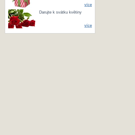
více
Darujte k svátku květiny
více