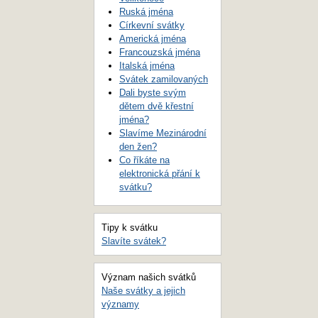
Ruská jména
Církevní svátky
Americká jména
Francouzská jména
Italská jména
Svátek zamilovaných
Dali byste svým
dětem dvě křestní
jména?
Slavíme Mezinárodní
den žen?
Co říkáte na
elektronická přání k
svátku?
Tipy k svátku
Slavíte svátek?
Význam našich svátků
Naše svátky a jejich
významy