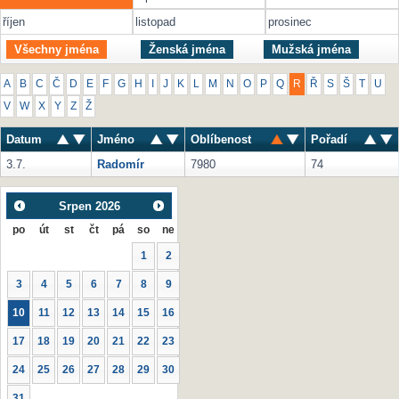
říjen
listopad
prosinec
Všechny jména
Ženská jména
Mužská jména
A
B
C
Č
D
E
F
G
H
I
J
K
L
M
N
O
P
Q
R
Ř
S
Š
T
U
V
W
X
Y
Z
Ž
Datum
Jméno
Oblíbenost
Pořadí
3.7.
Radomír
7980
74
Srpen
2026
po
út
st
čt
pá
so
ne
1
2
3
4
5
6
7
8
9
10
11
12
13
14
15
16
17
18
19
20
21
22
23
24
25
26
27
28
29
30
31