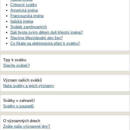
Církevní svátky
Americká jména
Francouzská jména
Italská jména
Svátek zamilovaných
Dali byste svým dětem dvě křestní jména?
Slavíme Mezinárodní den žen?
Co říkáte na elektronická přání k svátku?
Tipy k svátku
Slavíte svátek?
Význam našich svátků
Naše svátky a jejich významy
Svátky v zahraničí
Svátky u sousedů
O významných dnech
Znáte naše významné dny?