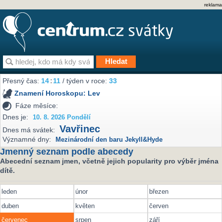
reklama
Přesný čas:
14
:
11
/ týden v roce:
33
Znamení Horoskopu:
Lev
Fáze měsíce:
Dnes je:
10. 8. 2026 Pondělí
Vavřinec
Dnes má svátek:
Významné dny:
Mezinárodní den baru Jekyll&Hyde
Jmenný seznam podle abecedy
Abecední seznam jmen, včetně jejich popularity pro výběr jména
dítě.
leden
únor
březen
duben
květen
červen
červenec
srpen
září