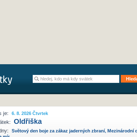
 je:
6. 8. 2026 Čtvrtek
Oldřiška
átek:
dny:
Světový den boje za zákaz jaderných zbraní
,
Mezinárodní 
a mír