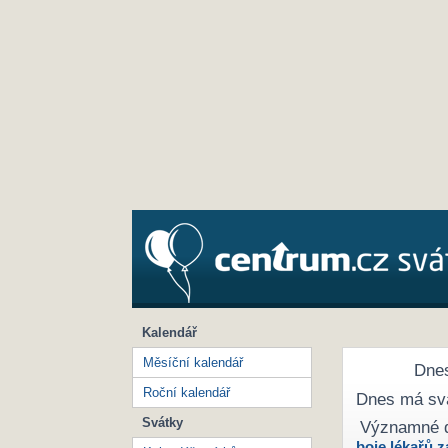
Kalendář
Měsíční kalendář
Dnes
Roční kalendář
Dnes má sv
Svátky
Významné 
boje lékařů z