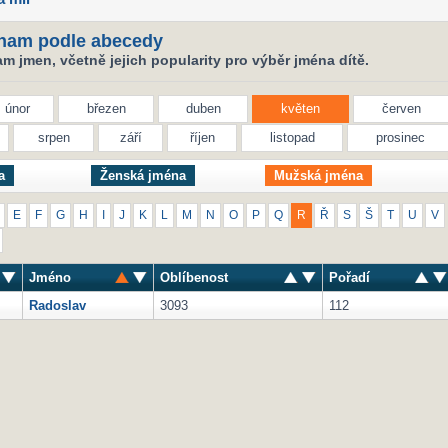
nam podle abecedy
 jmen, včetně jejich popularity pro výběr jména dítě.
únor
březen
duben
květen
červen
srpen
září
říjen
listopad
prosinec
a
Ženská jména
Mužská jména
E
F
G
H
I
J
K
L
M
N
O
P
Q
R
Ř
S
Š
T
U
V
Jméno
Oblíbenost
Pořadí
Radoslav
3093
112