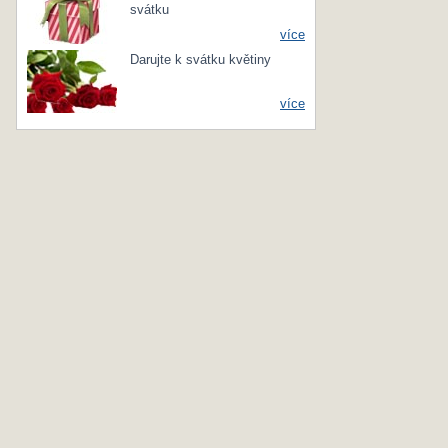
svátku
více
Darujte k svátku květiny
více