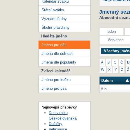
Kalendář svátků
Státní svátky
Jmenný sez
Abecední seznam
Významné dny
Školní prázdniny
leden
Hledáte jméno
červenec
Jména pro děti
Všechny jmén
Jména dle četnosti
Jména dle popularity
A
B
C
Č
D
W
X
Y
Z
Ž
Zvířecí kalendář
Jméno pro kočku
Datum
Jméno pro psa
6.5.
Nejnovější příspěvky
Den vzniku
Československa
Dušičky
Velikonoce