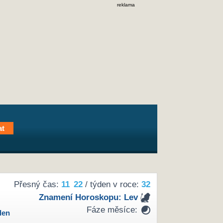
reklama
Přesný čas:
11
22
/ týden v roce:
32
Znamení Horoskopu:
Lev
Fáze měsíce:
den