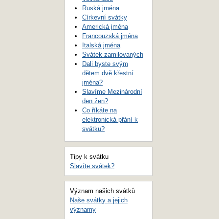
Ruská jména
Církevní svátky
Americká jména
Francouzská jména
Italská jména
Svátek zamilovaných
Dali byste svým
dětem dvě křestní
jména?
Slavíme Mezinárodní
den žen?
Co říkáte na
elektronická přání k
svátku?
Tipy k svátku
Slavíte svátek?
Význam našich svátků
Naše svátky a jejich
významy