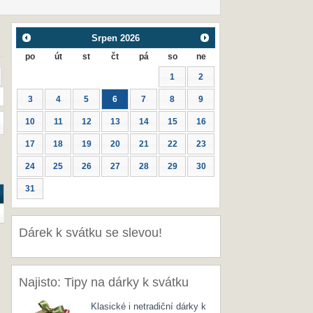
Srpen
2026
po
út
st
čt
pá
so
ne
1
2
3
4
5
6
7
8
9
10
11
12
13
14
15
16
17
18
19
20
21
22
23
24
25
26
27
28
29
30
31
Dárek k svátku se slevou!
Najisto: Tipy na dárky k svátku
Klasické i netradiční dárky k