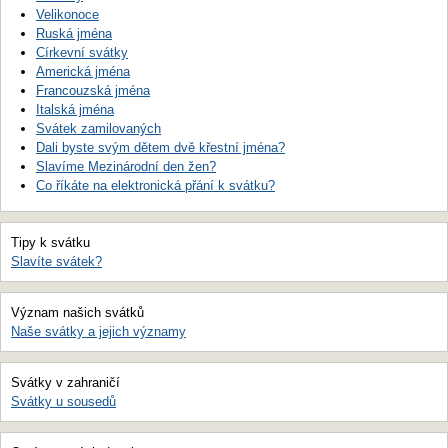
Velikonoce
Ruská jména
Církevní svátky
Americká jména
Francouzská jména
Italská jména
Svátek zamilovaných
Dali byste svým dětem dvě křestní jména?
Slavíme Mezinárodní den žen?
Co říkáte na elektronická přání k svátku?
Tipy k svátku
Slavíte svátek?
Význam našich svátků
Naše svátky a jejich významy
Svátky v zahraničí
Svátky u sousedů