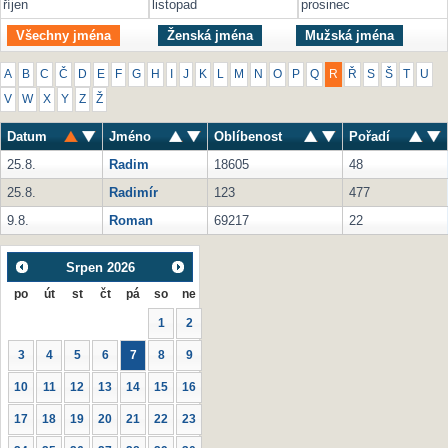
říjen
listopad
prosinec
Všechny jména
Ženská jména
Mužská jména
A
B
C
Č
D
E
F
G
H
I
J
K
L
M
N
O
P
Q
R
Ř
S
Š
T
U
V
W
X
Y
Z
Ž
Datum
Jméno
Oblíbenost
Pořadí
25.8.
Radim
18605
48
25.8.
Radimír
123
477
9.8.
Roman
69217
22
Srpen
2026
po
út
st
čt
pá
so
ne
1
2
3
4
5
6
7
8
9
10
11
12
13
14
15
16
17
18
19
20
21
22
23