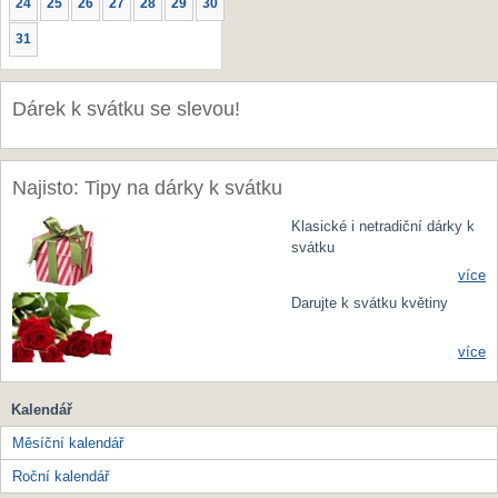
24
25
26
27
28
29
30
31
Dárek k svátku se slevou!
Najisto: Tipy na dárky k svátku
Klasické i netradiční dárky k
svátku
více
Darujte k svátku květiny
více
Kalendář
Měsíční kalendář
Roční kalendář