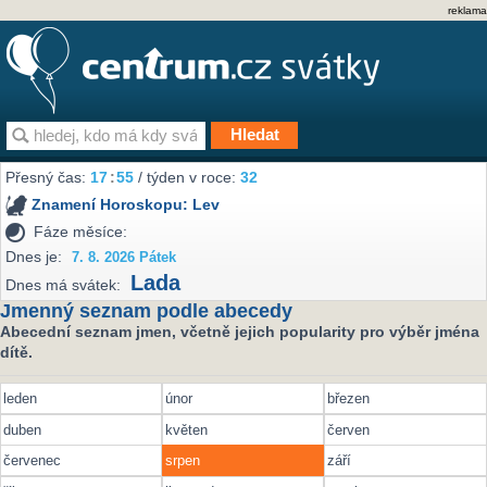
reklama
Přesný čas:
17
:
55
/ týden v roce:
32
Znamení Horoskopu:
Lev
Fáze měsíce:
Dnes je:
7. 8. 2026 Pátek
Lada
Dnes má svátek:
Jmenný seznam podle abecedy
Abecední seznam jmen, včetně jejich popularity pro výběr jména
dítě.
leden
únor
březen
duben
květen
červen
červenec
srpen
září