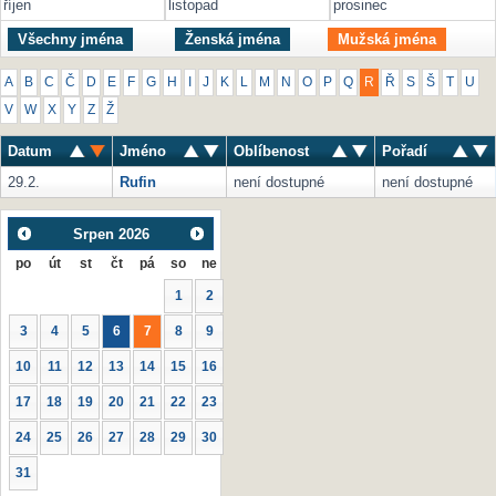
říjen
listopad
prosinec
Všechny jména
Ženská jména
Mužská jména
A
B
C
Č
D
E
F
G
H
I
J
K
L
M
N
O
P
Q
R
Ř
S
Š
T
U
V
W
X
Y
Z
Ž
Datum
Jméno
Oblíbenost
Pořadí
29.2.
Rufin
není dostupné
není dostupné
Srpen
2026
po
út
st
čt
pá
so
ne
1
2
3
4
5
6
7
8
9
10
11
12
13
14
15
16
17
18
19
20
21
22
23
24
25
26
27
28
29
30
31