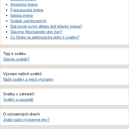
Americká jména
Francouzská jména
Italská jména
Svátek zamilovaných
Dali byste svým dětem dvě křestní jména?
Slavíme Mezinárodní den žen?
Co říkáte na elektronická přání k svátku?
Tipy k svátku
Slavíte svátek?
Význam našich svátků
Naše svátky a jejich významy
Svátky v zahraničí
Svátky u sousedů
O významných dnech
Znáte naše významné dny?