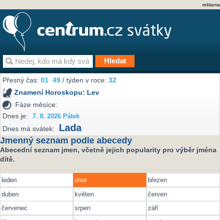
reklama
Přesný čas:
01
49
/ týden v roce:
32
Znamení Horoskopu:
Lev
Fáze měsíce:
Dnes je:
7. 8. 2026 Pátek
Lada
Dnes má svátek:
Jmenný seznam podle abecedy
Abecední seznam jmen, včetně jejich popularity pro výběr jména
dítě.
leden
únor
březen
duben
květen
červen
červenec
srpen
září