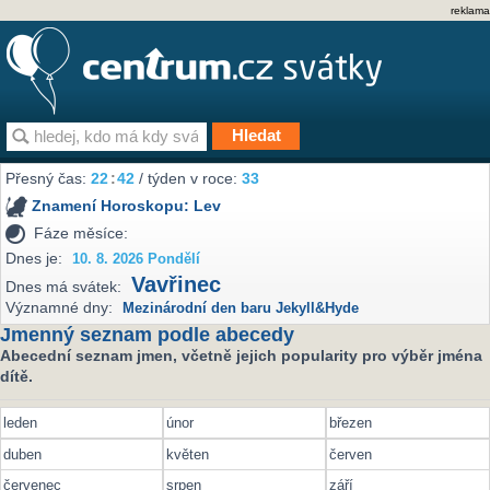
reklama
Přesný čas:
22
:
42
/ týden v roce:
33
Znamení Horoskopu:
Lev
Fáze měsíce:
Dnes je:
10. 8. 2026 Pondělí
Vavřinec
Dnes má svátek:
Významné dny:
Mezinárodní den baru Jekyll&Hyde
Jmenný seznam podle abecedy
Abecední seznam jmen, včetně jejich popularity pro výběr jména
dítě.
leden
únor
březen
duben
květen
červen
červenec
srpen
září