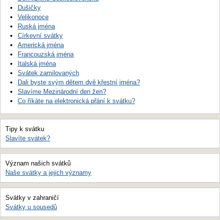
Dušičky
Velikonoce
Ruská jména
Církevní svátky
Americká jména
Francouzská jména
Italská jména
Svátek zamilovaných
Dali byste svým dětem dvě křestní jména?
Slavíme Mezinárodní den žen?
Co říkáte na elektronická přání k svátku?
Tipy k svátku
Slavíte svátek?
Význam našich svátků
Naše svátky a jejich významy
Svátky v zahraničí
Svátky u sousedů