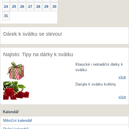
24
25
26
27
28
29
30
31
Dárek k svátku se slevou!
Najisto: Tipy na dárky k svátku
Klasické i netradiční dárky k
svátku
více
Darujte k svátku květiny
více
Kalendář
Měsíční kalendář