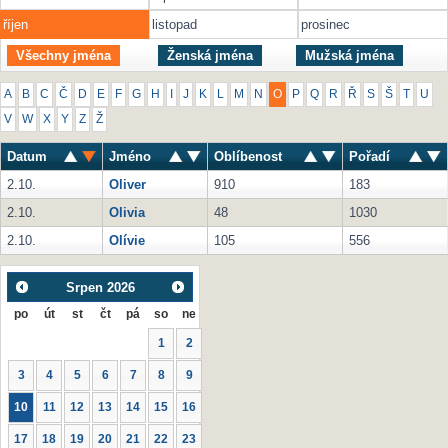
říjen
listopad
prosinec
Všechny jména
Ženská jména
Mužská jména
A
B
C
Č
D
E
F
G
H
I
J
K
L
M
N
O
P
Q
R
Ř
S
Š
T
U
V
W
X
Y
Z
Ž
Datum
Jméno
Oblíbenost
Pořadí
2.10.
Oliver
910
183
2.10.
Olivia
48
1030
2.10.
Olívie
105
556
Srpen
2026
po
út
st
čt
pá
so
ne
1
2
3
4
5
6
7
8
9
10
11
12
13
14
15
16
17
18
19
20
21
22
23