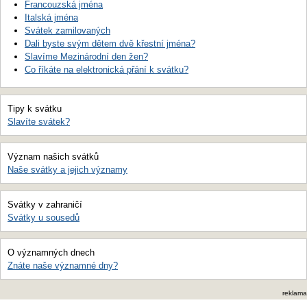
Francouzská jména
Italská jména
Svátek zamilovaných
Dali byste svým dětem dvě křestní jména?
Slavíme Mezinárodní den žen?
Co říkáte na elektronická přání k svátku?
Tipy k svátku
Slavíte svátek?
Význam našich svátků
Naše svátky a jejich významy
Svátky v zahraničí
Svátky u sousedů
O významných dnech
Znáte naše významné dny?
reklama