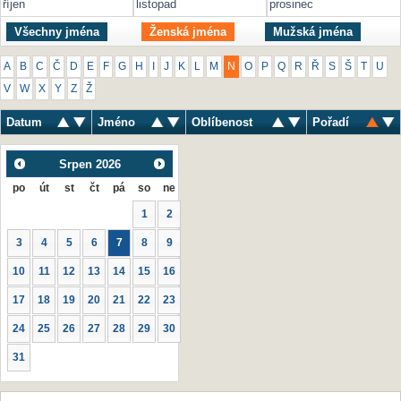
říjen
listopad
prosinec
Všechny jména
Ženská jména
Mužská jména
A
B
C
Č
D
E
F
G
H
I
J
K
L
M
N
O
P
Q
R
Ř
S
Š
T
U
V
W
X
Y
Z
Ž
Datum
Jméno
Oblíbenost
Pořadí
Srpen
2026
po
út
st
čt
pá
so
ne
1
2
3
4
5
6
7
8
9
10
11
12
13
14
15
16
17
18
19
20
21
22
23
24
25
26
27
28
29
30
31