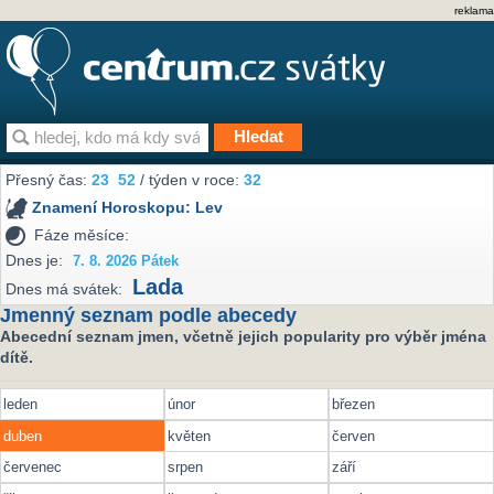
reklama
Přesný čas:
23
52
/ týden v roce:
32
Znamení Horoskopu:
Lev
Fáze měsíce:
Dnes je:
7. 8. 2026 Pátek
Lada
Dnes má svátek:
Jmenný seznam podle abecedy
Abecední seznam jmen, včetně jejich popularity pro výběr jména
dítě.
leden
únor
březen
duben
květen
červen
červenec
srpen
září