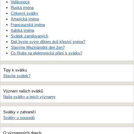
Velikonoce
Ruská jména
Církevní svátky
Americká jména
Francouzská jména
Italská jména
Svátek zamilovaných
Dali byste svým dětem dvě křestní jména?
Slavíme Mezinárodní den žen?
Co říkáte na elektronická přání k svátku?
Tipy k svátku
Slavíte svátek?
Význam našich svátků
Naše svátky a jejich významy
Svátky v zahraničí
Svátky u sousedů
O významných dnech