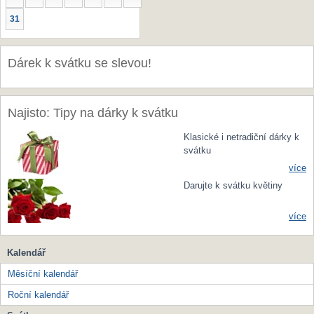
31
Dárek k svátku se slevou!
Najisto: Tipy na dárky k svátku
Klasické i netradiční dárky k
svátku
více
Darujte k svátku květiny
více
Kalendář
Měsíční kalendář
Roční kalendář