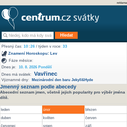
reklama
Přesný čas:
10
:
26
/ týden v roce:
33
Znamení Horoskopu:
Lev
Fáze měsíce:
Dnes je:
10. 8. 2026 Pondělí
Vavřinec
Dnes má svátek:
Významné dny:
Mezinárodní den baru Jekyll&Hyde
Jmenný seznam podle abecedy
Abecední seznam jmen, včetně jejich popularity pro výběr jména
dítě.
leden
únor
březen
duben
květen
červen
červenec
srpen
září