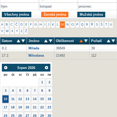
říjen
listopad
prosinec
Všechny jména
Ženská jména
Mužská jména
A
B
C
Č
D
E
F
G
H
I
J
K
L
M
N
O
P
Q
R
Ř
S
Š
T
U
V
W
X
Y
Z
Ž
Datum
Jméno
Oblíbenost
Pořadí
8.2.
Milada
38849
39
17.2.
Miloslava
21492
112
Srpen
2026
po
út
st
čt
pá
so
ne
1
2
3
4
5
6
7
8
9
10
11
12
13
14
15
16
17
18
19
20
21
22
23
24
25
26
27
28
29
30