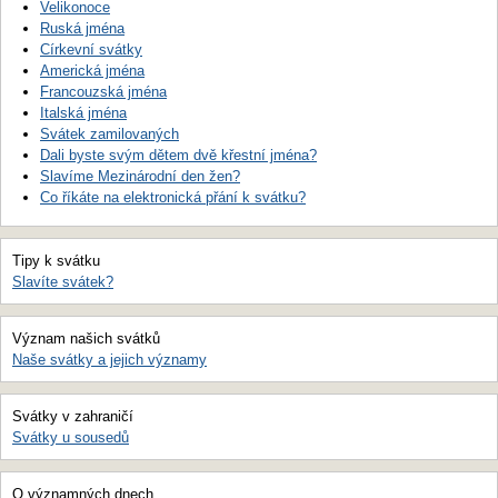
Velikonoce
Ruská jména
Církevní svátky
Americká jména
Francouzská jména
Italská jména
Svátek zamilovaných
Dali byste svým dětem dvě křestní jména?
Slavíme Mezinárodní den žen?
Co říkáte na elektronická přání k svátku?
Tipy k svátku
Slavíte svátek?
Význam našich svátků
Naše svátky a jejich významy
Svátky v zahraničí
Svátky u sousedů
O významných dnech