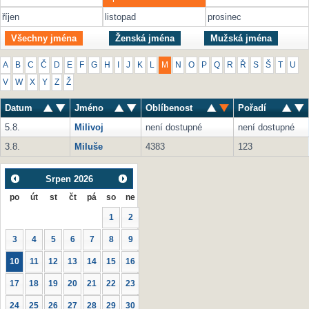
říjen
listopad
prosinec
Všechny jména
Ženská jména
Mužská jména
A
B
C
Č
D
E
F
G
H
I
J
K
L
M
N
O
P
Q
R
Ř
S
Š
T
U
V
W
X
Y
Z
Ž
Datum
Jméno
Oblíbenost
Pořadí
5.8.
Milivoj
není dostupné
není dostupné
3.8.
Miluše
4383
123
Srpen
2026
po
út
st
čt
pá
so
ne
1
2
3
4
5
6
7
8
9
10
11
12
13
14
15
16
17
18
19
20
21
22
23
24
25
26
27
28
29
30