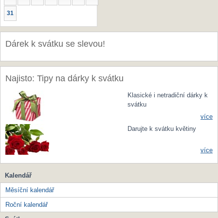
31
Dárek k svátku se slevou!
Najisto: Tipy na dárky k svátku
Klasické i netradiční dárky k
svátku
více
Darujte k svátku květiny
více
Kalendář
Měsíční kalendář
Roční kalendář