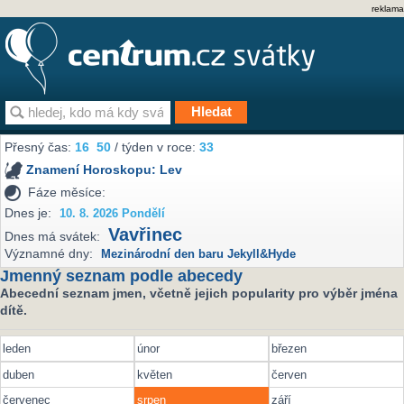
reklama
Přesný čas:
16
50
/ týden v roce:
33
Znamení Horoskopu:
Lev
Fáze měsíce:
Dnes je:
10. 8. 2026 Pondělí
Vavřinec
Dnes má svátek:
Významné dny:
Mezinárodní den baru Jekyll&Hyde
Jmenný seznam podle abecedy
Abecední seznam jmen, včetně jejich popularity pro výběr jména
dítě.
leden
únor
březen
duben
květen
červen
červenec
srpen
září