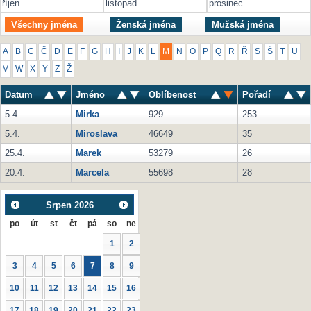
říjen
listopad
prosinec
Všechny jména
Ženská jména
Mužská jména
A
B
C
Č
D
E
F
G
H
I
J
K
L
M
N
O
P
Q
R
Ř
S
Š
T
U
V
W
X
Y
Z
Ž
Datum
Jméno
Oblíbenost
Pořadí
5.4.
Mirka
929
253
5.4.
Miroslava
46649
35
25.4.
Marek
53279
26
20.4.
Marcela
55698
28
Srpen
2026
po
út
st
čt
pá
so
ne
1
2
3
4
5
6
7
8
9
10
11
12
13
14
15
16
17
18
19
20
21
22
23