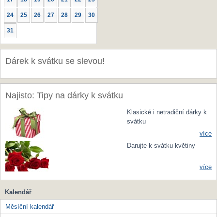
24
25
26
27
28
29
30
31
Dárek k svátku se slevou!
Najisto: Tipy na dárky k svátku
Klasické i netradiční dárky k
svátku
více
Darujte k svátku květiny
více
Kalendář
Měsíční kalendář