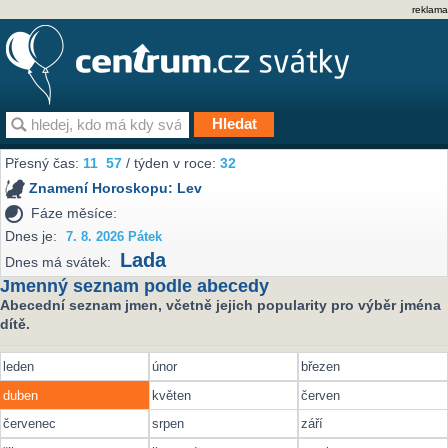
reklama
Přesný čas:
11
57
/ týden v roce:
32
Znamení Horoskopu:
Lev
Fáze měsíce:
Dnes je:
7. 8. 2026 Pátek
Lada
Dnes má svátek:
Jmenný seznam podle abecedy
Abecední seznam jmen, včetně jejich popularity pro výběr jména
dítě.
leden
únor
březen
duben
květen
červen
červenec
srpen
září