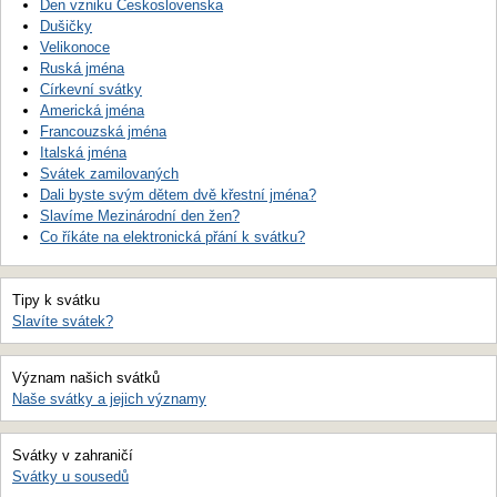
Den vzniku Československa
Dušičky
Velikonoce
Ruská jména
Církevní svátky
Americká jména
Francouzská jména
Italská jména
Svátek zamilovaných
Dali byste svým dětem dvě křestní jména?
Slavíme Mezinárodní den žen?
Co říkáte na elektronická přání k svátku?
Tipy k svátku
Slavíte svátek?
Význam našich svátků
Naše svátky a jejich významy
Svátky v zahraničí
Svátky u sousedů