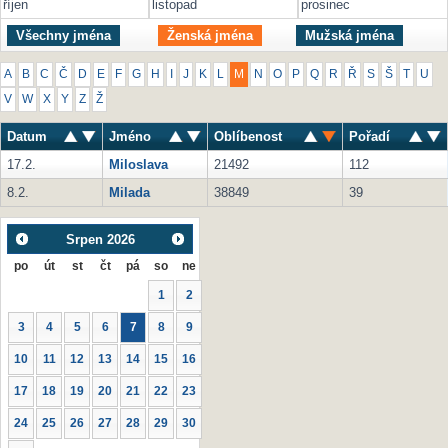
říjen
listopad
prosinec
Všechny jména
Ženská jména
Mužská jména
A
B
C
Č
D
E
F
G
H
I
J
K
L
M
N
O
P
Q
R
Ř
S
Š
T
U
V
W
X
Y
Z
Ž
Datum
Jméno
Oblíbenost
Pořadí
17.2.
Miloslava
21492
112
8.2.
Milada
38849
39
Srpen
2026
po
út
st
čt
pá
so
ne
1
2
3
4
5
6
7
8
9
10
11
12
13
14
15
16
17
18
19
20
21
22
23
24
25
26
27
28
29
30