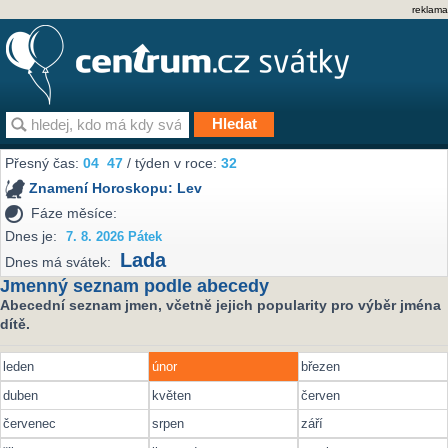
reklama
Přesný čas:
04
47
/ týden v roce:
32
Znamení Horoskopu:
Lev
Fáze měsíce:
Dnes je:
7. 8. 2026 Pátek
Lada
Dnes má svátek:
Jmenný seznam podle abecedy
Abecední seznam jmen, včetně jejich popularity pro výběr jména
dítě.
leden
únor
březen
duben
květen
červen
červenec
srpen
září