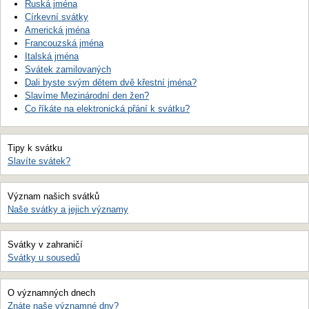
Ruská jména
Církevní svátky
Americká jména
Francouzská jména
Italská jména
Svátek zamilovaných
Dali byste svým dětem dvě křestní jména?
Slavíme Mezinárodní den žen?
Co říkáte na elektronická přání k svátku?
Tipy k svátku
Slavíte svátek?
Význam našich svátků
Naše svátky a jejich významy
Svátky v zahraničí
Svátky u sousedů
O významných dnech
Znáte naše významné dny?