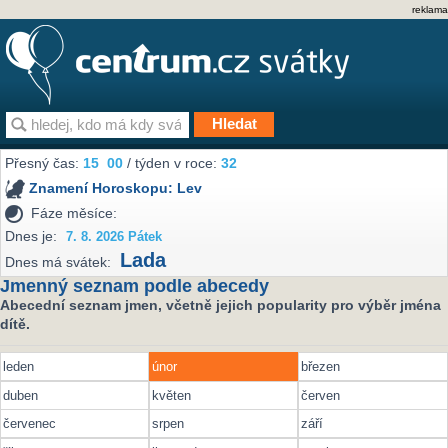
reklama
Přesný čas:
15
00
/ týden v roce:
32
Znamení Horoskopu:
Lev
Fáze měsíce:
Dnes je:
7. 8. 2026 Pátek
Lada
Dnes má svátek:
Jmenný seznam podle abecedy
Abecední seznam jmen, včetně jejich popularity pro výběr jména
dítě.
leden
únor
březen
duben
květen
červen
červenec
srpen
září