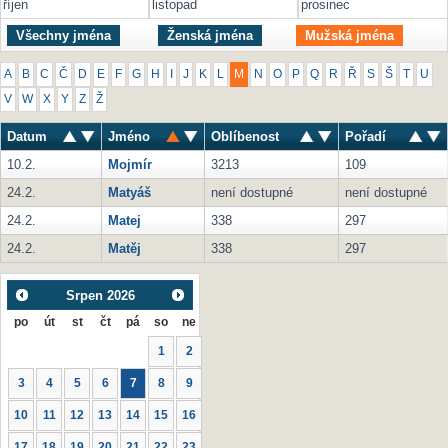
říjen
listopad
prosinec
Všechny jména
Ženská jména
Mužská jména
A
B
C
Č
D
E
F
G
H
I
J
K
L
M
N
O
P
Q
R
Ř
S
Š
T
U
V
W
X
Y
Z
Ž
Datum
Jméno
Oblíbenost
Pořadí
10.2.
Mojmír
3213
109
24.2.
Matyáš
není dostupné
není dostupné
24.2.
Matej
338
297
24.2.
Matěj
338
297
Srpen
2026
po
út
st
čt
pá
so
ne
1
2
3
4
5
6
7
8
9
10
11
12
13
14
15
16
17
18
19
20
21
22
23