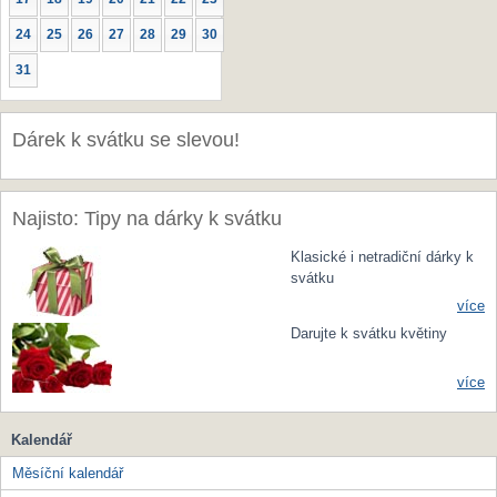
24
25
26
27
28
29
30
31
Dárek k svátku se slevou!
Najisto: Tipy na dárky k svátku
Klasické i netradiční dárky k
svátku
více
Darujte k svátku květiny
více
Kalendář
Měsíční kalendář