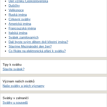
Den vzniku Československa
Dušičky
Velikonoce
Ruská jména
Církevní svátky
Americká jména
Francouzská jména
Italská jména
Svátek zamilovaných
Dali byste svým dětem dvě křestní jména?
Slavíme Mezinárodní den žen?
Co říkáte na elektronická přání k svátku?
Tipy k svátku
Slavíte svátek?
Význam našich svátků
Naše svátky a jejich významy
Svátky v zahraničí
Svátky u sousedů