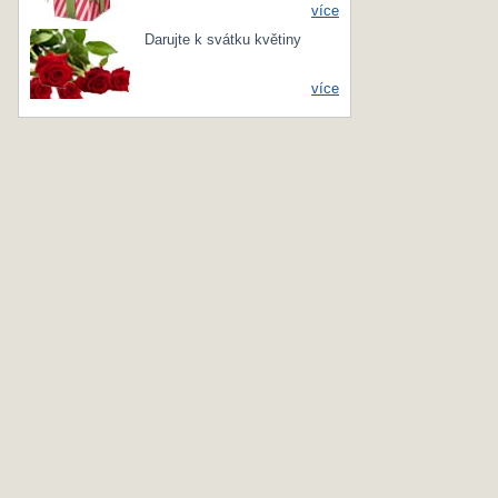
více
Darujte k svátku květiny
více