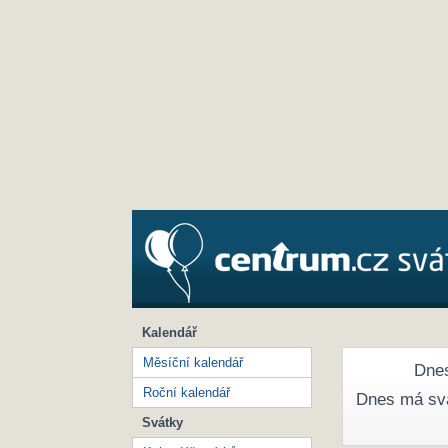
Kalendář
Měsíční kalendář
Dnes
Roční kalendář
Dnes má sv
Svátky