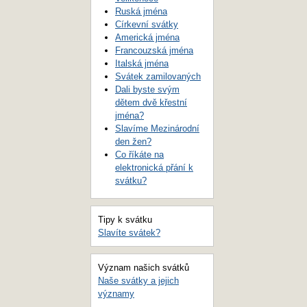
Ruská jména
Církevní svátky
Americká jména
Francouzská jména
Italská jména
Svátek zamilovaných
Dali byste svým
dětem dvě křestní
jména?
Slavíme Mezinárodní
den žen?
Co říkáte na
elektronická přání k
svátku?
Tipy k svátku
Slavíte svátek?
Význam našich svátků
Naše svátky a jejich
významy