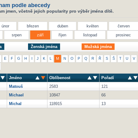
nam podle abecedy
 jmen, včetně jejich popularity pro výběr jména dítě.
únor
březen
duben
květen
červen
srpen
září
říjen
listopad
prosinec
a
Ženská jména
Mužská jména
E
F
G
H
I
J
K
L
M
N
O
P
Q
R
Ř
S
Š
T
U
V
Jméno
Oblíbenost
Pořadí
Matouš
2583
121
Michael
10847
66
Michal
118915
13