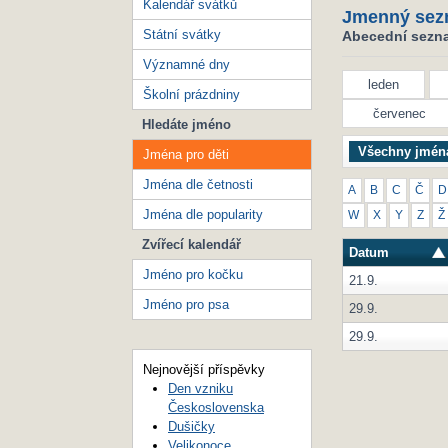
Kalendář svátků
Jmenný sez
Státní svátky
Abecední seznam
Významné dny
leden
Školní prázdniny
červenec
Hledáte jméno
Všechny jmén
Jména pro děti
Jména dle četnosti
A
B
C
Č
D
Jména dle popularity
W
X
Y
Z
Ž
Zvířecí kalendář
Datum
Jméno pro kočku
21.9.
Jméno pro psa
29.9.
29.9.
Nejnovější příspěvky
Den vzniku
Československa
Dušičky
Velikonoce