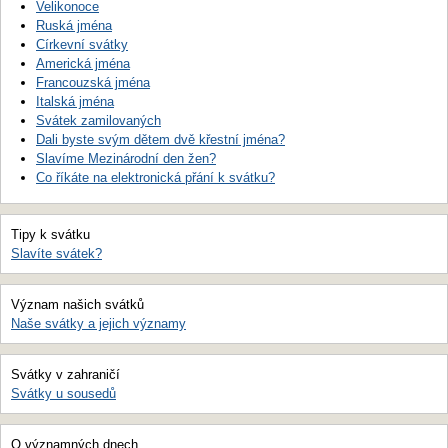
Velikonoce
Ruská jména
Církevní svátky
Americká jména
Francouzská jména
Italská jména
Svátek zamilovaných
Dali byste svým dětem dvě křestní jména?
Slavíme Mezinárodní den žen?
Co říkáte na elektronická přání k svátku?
Tipy k svátku
Slavíte svátek?
Význam našich svátků
Naše svátky a jejich významy
Svátky v zahraničí
Svátky u sousedů
O významných dnech