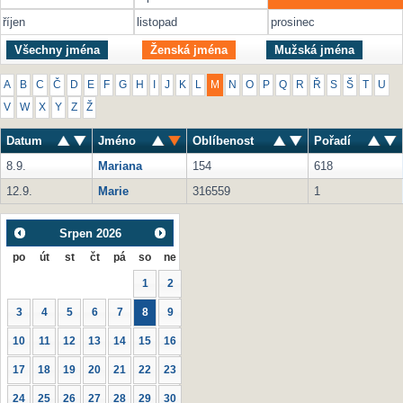
říjen
listopad
prosinec
Všechny jména
Ženská jména
Mužská jména
A
B
C
Č
D
E
F
G
H
I
J
K
L
M
N
O
P
Q
R
Ř
S
Š
T
U
V
W
X
Y
Z
Ž
Datum
Jméno
Oblíbenost
Pořadí
8.9.
Mariana
154
618
12.9.
Marie
316559
1
Srpen
2026
po
út
st
čt
pá
so
ne
1
2
3
4
5
6
7
8
9
10
11
12
13
14
15
16
17
18
19
20
21
22
23
24
25
26
27
28
29
30