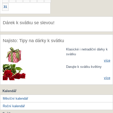
31
Dárek k svátku se slevou!
Najisto: Tipy na dárky k svátku
Klasické i netradiční dárky k
svátku
více
Darujte k svátku květiny
více
Kalendář
Měsíční kalendář
Roční kalendář