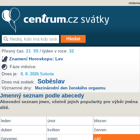
reklama
Přesný čas:
21
:
55
/ týden v roce:
32
Znamení Horoskopu:
Lev
Fáze měsíce:
Dnes je:
8. 8. 2026 Sobota
Soběslav
Dnes má svátek:
Významné dny:
Mezinárodní den ženského orgasmu
Jmenný seznam podle abecedy
Abecední seznam jmen, včetně jejich popularity pro výběr jména
dítě.
leden
únor
březen
duben
květen
červen
červenec
srpen
září