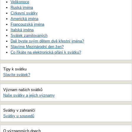
Velikonoce
Ruská jména
Církevní svátky
Americká jména
Francouzská jména
Italská jména
Svátek zamilovaných
Dali byste svým dětem dvě křestní jména?
Slavíme Mezinárodní den žen?
Co říkáte na elektronická přání k svátku?
Tipy k svátku
Slavíte svátek?
Význam našich svátků
Naše svátky a jejich významy
Svátky v zahraničí
Svátky u sousedů
O významných dnech