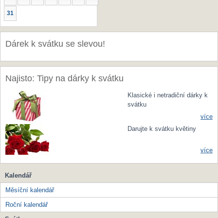
31
Dárek k svátku se slevou!
Najisto: Tipy na dárky k svátku
Klasické i netradiční dárky k
svátku
více
Darujte k svátku květiny
více
Kalendář
Měsíční kalendář
Roční kalendář