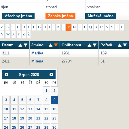
říjen
listopad
prosinec
Všechny jména
Ženská jména
Mužská jména
A
B
C
Č
D
E
F
G
H
I
J
K
L
M
N
O
P
Q
R
Ř
S
Š
T
U
V
W
X
Y
Z
Ž
Datum
Jméno
Oblíbenost
Pořadí
31.1.
Marika
1931
169
24.1.
Milena
27704
51
Srpen
2026
po
út
st
čt
pá
so
ne
1
2
3
4
5
6
7
8
9
10
11
12
13
14
15
16
17
18
19
20
21
22
23
24
25
26
27
28
29
30