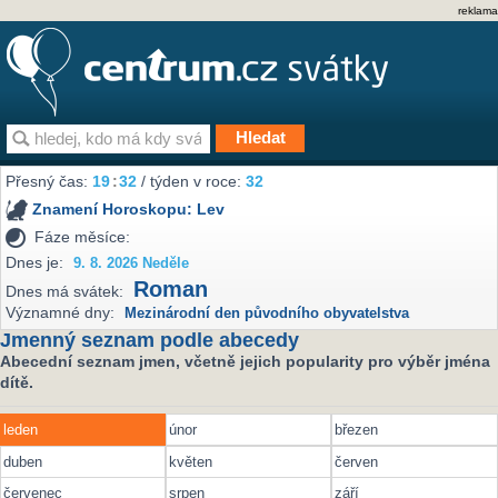
reklama
Přesný čas:
19
32
/ týden v roce:
32
Znamení Horoskopu:
Lev
Fáze měsíce:
Dnes je:
9. 8. 2026 Neděle
Roman
Dnes má svátek:
Významné dny:
Mezinárodní den původního obyvatelstva
Jmenný seznam podle abecedy
Abecední seznam jmen, včetně jejich popularity pro výběr jména
dítě.
leden
únor
březen
duben
květen
červen
červenec
srpen
září