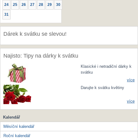
24
25
26
27
28
29
30
31
Dárek k svátku se slevou!
Najisto: Tipy na dárky k svátku
Klasické i netradiční dárky k
svátku
více
Darujte k svátku květiny
více
Kalendář
Měsíční kalendář
Roční kalendář