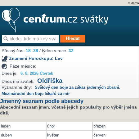
reklama
Přesný čas:
18
38
/ týden v roce:
32
Znamení Horoskopu:
Lev
Fáze měsíce:
Dnes je:
6. 8. 2026 Čtvrtek
Oldřiška
Dnes má svátek:
Významné dny:
Světový den boje za zákaz jaderných zbraní
,
Mezinárodní den boje lékařů za mír
Jmenný seznam podle abecedy
Abecední seznam jmen, včetně jejich popularity pro výběr jména
dítě.
leden
únor
březen
duben
květen
červen