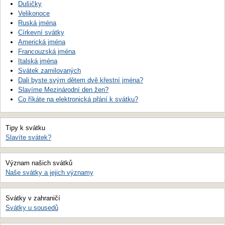
Dušičky
Velikonoce
Ruská jména
Církevní svátky
Americká jména
Francouzská jména
Italská jména
Svátek zamilovaných
Dali byste svým dětem dvě křestní jména?
Slavíme Mezinárodní den žen?
Co říkáte na elektronická přání k svátku?
Tipy k svátku
Slavíte svátek?
Význam našich svátků
Naše svátky a jejich významy
Svátky v zahraničí
Svátky u sousedů