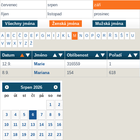
červenec
srpen
září
říjen
listopad
prosinec
Všechny jména
Ženská jména
Mužská jména
A
B
C
Č
D
E
F
G
H
I
J
K
L
M
N
O
P
Q
R
Ř
S
Š
T
U
V
W
X
Y
Z
Ž
Datum
Jméno
Oblíbenost
Pořadí
12.9.
Marie
316559
1
8.9.
Mariana
154
618
Srpen
2026
po
út
st
čt
pá
so
ne
1
2
3
4
5
6
7
8
9
10
11
12
13
14
15
16
17
18
19
20
21
22
23