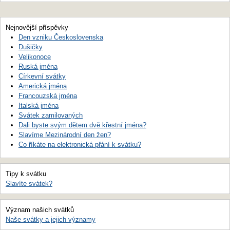
Nejnovější příspěvky
Den vzniku Československa
Dušičky
Velikonoce
Ruská jména
Církevní svátky
Americká jména
Francouzská jména
Italská jména
Svátek zamilovaných
Dali byste svým dětem dvě křestní jména?
Slavíme Mezinárodní den žen?
Co říkáte na elektronická přání k svátku?
Tipy k svátku
Slavíte svátek?
Význam našich svátků
Naše svátky a jejich významy