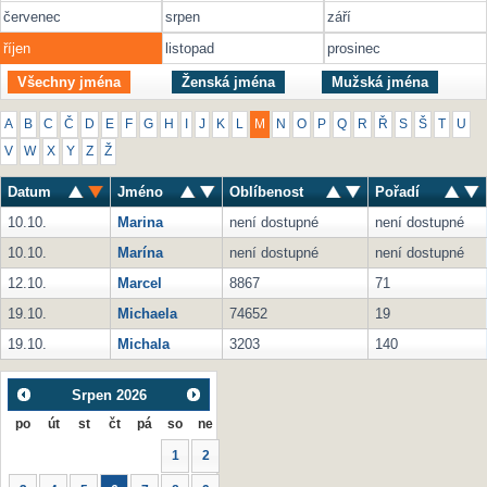
červenec
srpen
září
říjen
listopad
prosinec
Všechny jména
Ženská jména
Mužská jména
A
B
C
Č
D
E
F
G
H
I
J
K
L
M
N
O
P
Q
R
Ř
S
Š
T
U
V
W
X
Y
Z
Ž
Datum
Jméno
Oblíbenost
Pořadí
10.10.
Marina
není dostupné
není dostupné
10.10.
Marína
není dostupné
není dostupné
12.10.
Marcel
8867
71
19.10.
Michaela
74652
19
19.10.
Michala
3203
140
Srpen
2026
po
út
st
čt
pá
so
ne
1
2