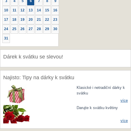
3
4
5
6
7
8
9
10
11
12
13
14
15
16
17
18
19
20
21
22
23
24
25
26
27
28
29
30
31
Dárek k svátku se slevou!
Najisto: Tipy na dárky k svátku
Klasické i netradiční dárky k
svátku
více
Darujte k svátku květiny
více