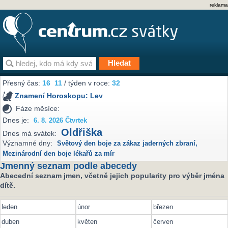
reklama
Přesný čas:
16
11
/ týden v roce:
32
Znamení Horoskopu:
Lev
Fáze měsíce:
Dnes je:
6. 8. 2026 Čtvrtek
Oldřiška
Dnes má svátek:
Významné dny:
Světový den boje za zákaz jaderných zbraní
,
Mezinárodní den boje lékařů za mír
Jmenný seznam podle abecedy
Abecední seznam jmen, včetně jejich popularity pro výběr jména
dítě.
leden
únor
březen
duben
květen
červen