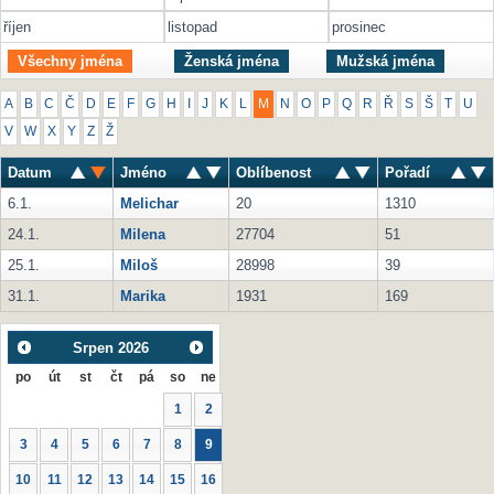
říjen
listopad
prosinec
Všechny jména
Ženská jména
Mužská jména
A
B
C
Č
D
E
F
G
H
I
J
K
L
M
N
O
P
Q
R
Ř
S
Š
T
U
V
W
X
Y
Z
Ž
Datum
Jméno
Oblíbenost
Pořadí
6.1.
Melichar
20
1310
24.1.
Milena
27704
51
25.1.
Miloš
28998
39
31.1.
Marika
1931
169
Srpen
2026
po
út
st
čt
pá
so
ne
1
2
3
4
5
6
7
8
9
10
11
12
13
14
15
16