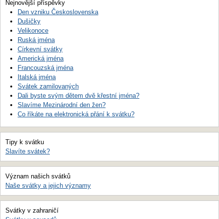
Nejnovější příspěvky
Den vzniku Československa
Dušičky
Velikonoce
Ruská jména
Církevní svátky
Americká jména
Francouzská jména
Italská jména
Svátek zamilovaných
Dali byste svým dětem dvě křestní jména?
Slavíme Mezinárodní den žen?
Co říkáte na elektronická přání k svátku?
Tipy k svátku
Slavíte svátek?
Význam našich svátků
Naše svátky a jejich významy
Svátky v zahraničí