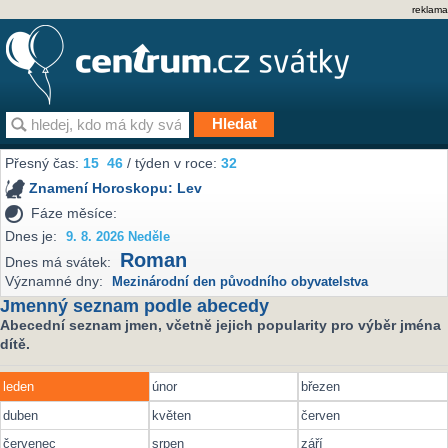
reklama
Přesný čas:
15
:
46
/ týden v roce:
32
Znamení Horoskopu:
Lev
Fáze měsíce:
Dnes je:
9. 8. 2026 Neděle
Roman
Dnes má svátek:
Významné dny:
Mezinárodní den původního obyvatelstva
Jmenný seznam podle abecedy
Abecední seznam jmen, včetně jejich popularity pro výběr jména
dítě.
leden
únor
březen
duben
květen
červen
červenec
srpen
září