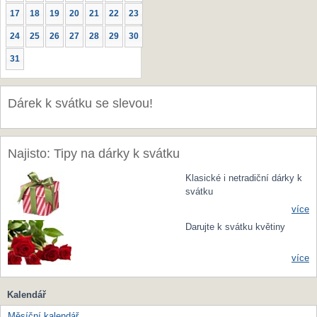
17
18
19
20
21
22
23
24
25
26
27
28
29
30
31
Dárek k svátku se slevou!
Najisto: Tipy na dárky k svátku
Klasické i netradiční dárky k
svátku
více
Darujte k svátku květiny
více
Kalendář
Měsíční kalendář