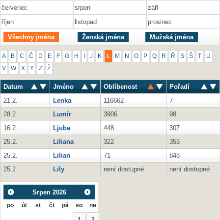
červenec
srpen
září
říjen
listopad
prosinec
Všechny jména
Ženská jména
Mužská jména
A
B
C
Č
D
E
F
G
H
I
J
K
L
M
N
O
P
Q
R
Ř
S
Š
T
U
V
W
X
Y
Z
Ž
Datum
Jméno
Oblíbenost
Pořadí
21.2.
Lenka
116662
7
28.2.
Lumír
3906
98
16.2.
Ljuba
448
307
25.2.
Liliana
322
355
25.2.
Lilian
71
848
25.2.
Lily
není dostupné
není dostupné
Srpen
2026
po
út
st
čt
pá
so
ne
1
2