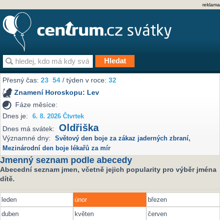
reklama
Přesný čas:
23
54
/ týden v roce:
32
Znamení Horoskopu:
Lev
Fáze měsíce:
Dnes je:
6. 8. 2026 Čtvrtek
Oldřiška
Dnes má svátek:
Významné dny:
Světový den boje za zákaz jaderných zbraní
,
Mezinárodní den boje lékařů za mír
Jmenný seznam podle abecedy
Abecední seznam jmen, včetně jejich popularity pro výběr jména
dítě.
leden
únor
březen
duben
květen
červen