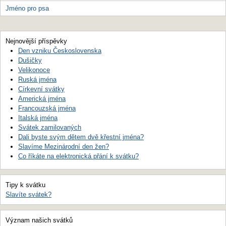
Jméno pro psa
Nejnovější příspěvky
Den vzniku Československa
Dušičky
Velikonoce
Ruská jména
Církevní svátky
Americká jména
Francouzská jména
Italská jména
Svátek zamilovaných
Dali byste svým dětem dvě křestní jména?
Slavíme Mezinárodní den žen?
Co říkáte na elektronická přání k svátku?
Tipy k svátku
Slavíte svátek?
Význam našich svátků