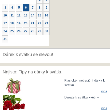
3
4
5
6
7
8
9
10
11
12
13
14
15
16
17
18
19
20
21
22
23
24
25
26
27
28
29
30
31
Dárek k svátku se slevou!
Najisto: Tipy na dárky k svátku
Klasické i netradiční dárky k
svátku
více
Darujte k svátku květiny
více