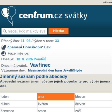
reklama
Přesný čas:
11
06
/ týden v roce:
33
Znamení Horoskopu:
Lev
Fáze měsíce:
Dnes je:
10. 8. 2026 Pondělí
Vavřinec
Dnes má svátek:
Významné dny:
Mezinárodní den baru Jekyll&Hyde
Jmenný seznam podle abecedy
Abecední seznam jmen, včetně jejich popularity pro výběr jména
dítě.
leden
únor
březen
duben
květen
červen
červenec
srpen
září