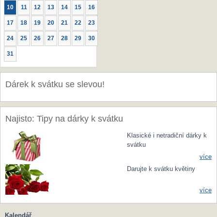
10
11
12
13
14
15
16
17
18
19
20
21
22
23
24
25
26
27
28
29
30
31
Dárek k svátku se slevou!
Najisto: Tipy na dárky k svátku
Klasické i netradiční dárky k
svátku
více
Darujte k svátku květiny
více
Kalendář