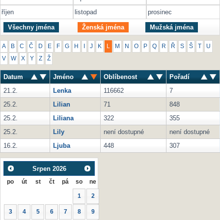
říjen
listopad
prosinec
Všechny jména
Ženská jména
Mužská jména
A
B
C
Č
D
E
F
G
H
I
J
K
L
M
N
O
P
Q
R
Ř
S
Š
T
U
V
W
X
Y
Z
Ž
Datum
Jméno
Oblíbenost
Pořadí
21.2.
Lenka
116662
7
25.2.
Lilian
71
848
25.2.
Liliana
322
355
25.2.
Lily
není dostupné
není dostupné
16.2.
Ljuba
448
307
Srpen
2026
po
út
st
čt
pá
so
ne
1
2
3
4
5
6
7
8
9