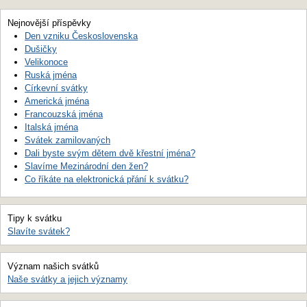
Nejnovější příspěvky
Den vzniku Československa
Dušičky
Velikonoce
Ruská jména
Církevní svátky
Americká jména
Francouzská jména
Italská jména
Svátek zamilovaných
Dali byste svým dětem dvě křestní jména?
Slavíme Mezinárodní den žen?
Co říkáte na elektronická přání k svátku?
Tipy k svátku
Slavíte svátek?
Význam našich svátků
Naše svátky a jejich významy