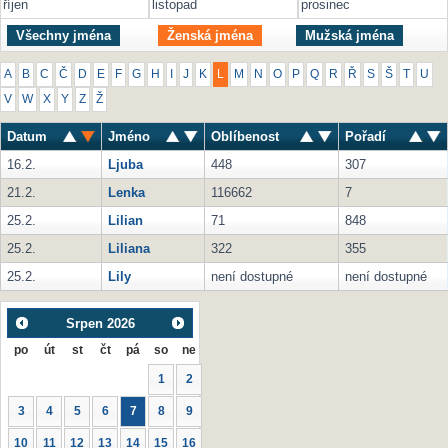
říjen
listopad
prosinec
Všechny jména
Ženská jména
Mužská jména
A
B
C
Č
D
E
F
G
H
I
J
K
L
M
N
O
P
Q
R
Ř
S
Š
T
U
V
W
X
Y
Z
Ž
Datum
Jméno
Oblíbenost
Pořadí
16.2.
Ljuba
448
307
21.2.
Lenka
116662
7
25.2.
Lilian
71
848
25.2.
Liliana
322
355
25.2.
Lily
není dostupné
není dostupné
Srpen
2026
po
út
st
čt
pá
so
ne
1
2
3
4
5
6
7
8
9
10
11
12
13
14
15
16