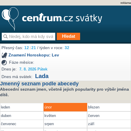
reklama
Přesný čas:
12
:
21
/ týden v roce:
32
Znamení Horoskopu:
Lev
Fáze měsíce:
Dnes je:
7. 8. 2026 Pátek
Lada
Dnes má svátek:
Jmenný seznam podle abecedy
Abecední seznam jmen, včetně jejich popularity pro výběr jména
dítě.
leden
únor
březen
duben
květen
červen
červenec
srpen
září