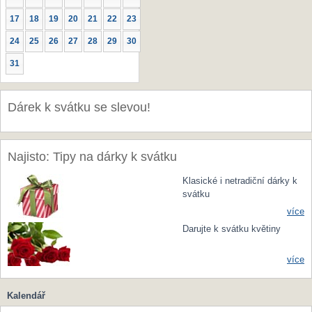
17
18
19
20
21
22
23
24
25
26
27
28
29
30
31
Dárek k svátku se slevou!
Najisto: Tipy na dárky k svátku
Klasické i netradiční dárky k
svátku
více
Darujte k svátku květiny
více
Kalendář