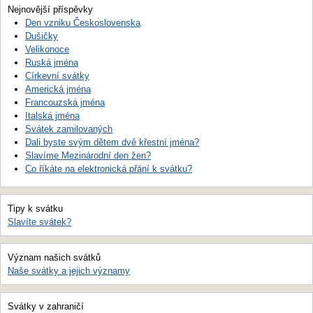
Nejnovější příspěvky
Den vzniku Československa
Dušičky
Velikonoce
Ruská jména
Církevní svátky
Americká jména
Francouzská jména
Italská jména
Svátek zamilovaných
Dali byste svým dětem dvě křestní jména?
Slavíme Mezinárodní den žen?
Co říkáte na elektronická přání k svátku?
Tipy k svátku
Slavíte svátek?
Význam našich svátků
Naše svátky a jejich významy
Svátky v zahraničí