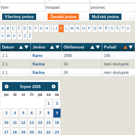
říjen
listopad
prosinec
Všechny jména
Ženská jména
Mužská jména
A
B
C
Č
D
E
F
G
H
I
J
K
L
M
N
O
P
Q
R
Ř
S
Š
T
U
V
W
X
Y
Z
Ž
Datum
Jméno
Oblíbenost
Pořadí
2.1.
Karin
2996
145
2.1.
Karina
34
není dostupné
2.1.
Karína
34
není dostupné
Srpen
2026
po
út
st
čt
pá
so
ne
1
2
3
4
5
6
7
8
9
10
11
12
13
14
15
16
17
18
19
20
21
22
23