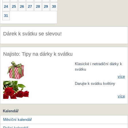
24
25
26
27
28
29
30
31
Dárek k svátku se slevou!
Najisto: Tipy na dárky k svátku
Klasické i netradiční dárky k
svátku
více
Darujte k svátku květiny
více
Kalendář
Měsíční kalendář