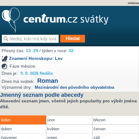
reklama
Přesný čas:
13
29
/ týden v roce:
32
Znamení Horoskopu:
Lev
Fáze měsíce:
Dnes je:
9. 8. 2026 Neděle
Roman
Dnes má svátek:
Významné dny:
Mezinárodní den původního obyvatelstva
Jmenný seznam podle abecedy
Abecední seznam jmen, včetně jejich popularity pro výběr jména
dítě.
leden
únor
březen
duben
květen
červen
červenec
srpen
září