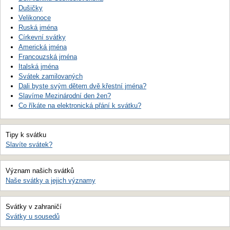
Dušičky
Velikonoce
Ruská jména
Církevní svátky
Americká jména
Francouzská jména
Italská jména
Svátek zamilovaných
Dali byste svým dětem dvě křestní jména?
Slavíme Mezinárodní den žen?
Co říkáte na elektronická přání k svátku?
Tipy k svátku
Slavíte svátek?
Význam našich svátků
Naše svátky a jejich významy
Svátky v zahraničí
Svátky u sousedů