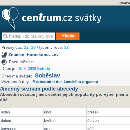
reklama
Přesný čas:
12
16
/ týden v roce:
32
Znamení Horoskopu:
Lev
Fáze měsíce:
Dnes je:
8. 8. 2026 Sobota
Soběslav
Dnes má svátek:
Významné dny:
Mezinárodní den ženského orgasmu
Jmenný seznam podle abecedy
Abecední seznam jmen, včetně jejich popularity pro výběr jména
dítě.
leden
únor
březen
duben
květen
červen
červenec
srpen
září