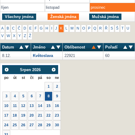
říjen
listopad
prosinec
Všechny jména
Ženská jména
Mužská jména
A
B
C
Č
D
E
F
G
H
I
J
K
L
M
N
O
P
Q
R
Ř
S
Š
T
U
V
W
X
Y
Z
Ž
Datum
Jméno
Oblíbenost
Pořadí
8.12.
Květoslava
22921
60
Srpen
2026
po
út
st
čt
pá
so
ne
1
2
3
4
5
6
7
8
9
10
11
12
13
14
15
16
17
18
19
20
21
22
23
24
25
26
27
28
29
30
31