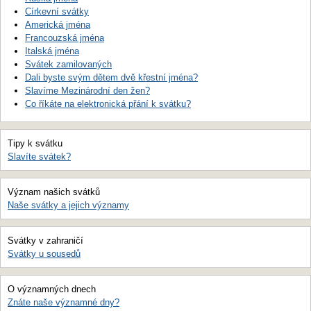
Církevní svátky
Americká jména
Francouzská jména
Italská jména
Svátek zamilovaných
Dali byste svým dětem dvě křestní jména?
Slavíme Mezinárodní den žen?
Co říkáte na elektronická přání k svátku?
Tipy k svátku
Slavíte svátek?
Význam našich svátků
Naše svátky a jejich významy
Svátky v zahraničí
Svátky u sousedů
O významných dnech
Znáte naše významné dny?