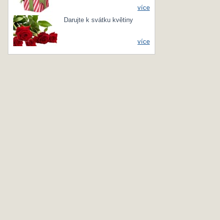
více
Darujte k svátku květiny
více