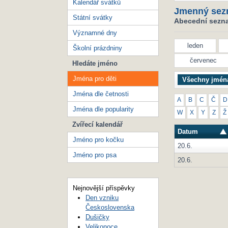
Kalendář svátků
Jmenný sez
Státní svátky
Abecední seznam
Významné dny
leden
Školní prázdniny
červenec
Hledáte jméno
Jména pro děti
Všechny jmén
Jména dle četnosti
A
B
C
Č
D
Jména dle popularity
W
X
Y
Z
Ž
Zvířecí kalendář
Datum
Jméno pro kočku
20.6.
Jméno pro psa
20.6.
Nejnovější příspěvky
Den vzniku
Československa
Dušičky
Velikonoce