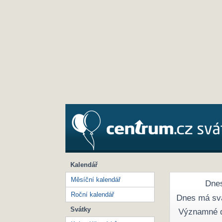
Kalendář
Měsíční kalendář
Dnes
Roční kalendář
Dnes má sv
Svátky
Významné 