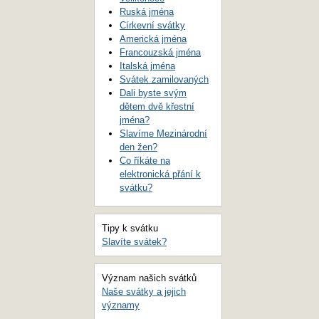
Ruská jména
Církevní svátky
Americká jména
Francouzská jména
Italská jména
Svátek zamilovaných
Dali byste svým
dětem dvě křestní
jména?
Slavíme Mezinárodní
den žen?
Co říkáte na
elektronická přání k
svátku?
Tipy k svátku
Slavíte svátek?
Význam našich svátků
Naše svátky a jejich
významy