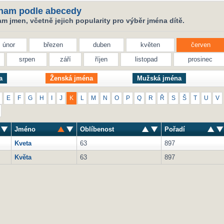
nam podle abecedy
 jmen, včetně jejich popularity pro výběr jména dítě.
únor
březen
duben
květen
červen
srpen
září
říjen
listopad
prosinec
a
Ženská jména
Mužská jména
E
F
G
H
I
J
K
L
M
N
O
P
Q
R
Ř
S
Š
T
U
V
Jméno
Oblíbenost
Pořadí
Kveta
63
897
Květa
63
897