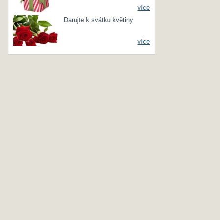
více
Darujte k svátku květiny
více