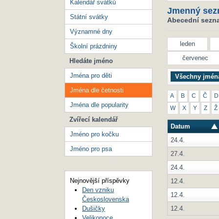
Kalendář svátků
Jmenný sez
Státní svátky
Abecední seznam
Významné dny
leden
Školní prázdniny
červenec
Hledáte jméno
Jména pro děti
Všechny jmén
Jména dle četnosti
A
B
C
Č
D
Jména dle popularity
W
X
Y
Z
Ž
Zvířecí kalendář
Datum
Jméno pro kočku
24.4.
Jméno pro psa
27.4.
24.4.
Nejnovější příspěvky
12.4.
Den vzniku
12.4.
Československa
12.4.
Dušičky
Velikonoce