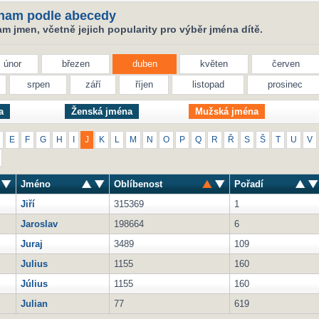
nam podle abecedy
 jmen, včetně jejich popularity pro výběr jména dítě.
únor
březen
duben
květen
červen
srpen
září
říjen
listopad
prosinec
a
Ženská jména
Mužská jména
E
F
G
H
I
J
K
L
M
N
O
P
Q
R
Ř
S
Š
T
U
V
Jméno
Oblíbenost
Pořadí
Jiří
315369
1
Jaroslav
198664
6
Juraj
3489
109
Julius
1155
160
Július
1155
160
Julian
77
619