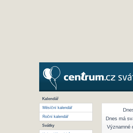
Kalendář
Měsíční kalendář
Dnes
Roční kalendář
Dnes má sv
Svátky
Významné 