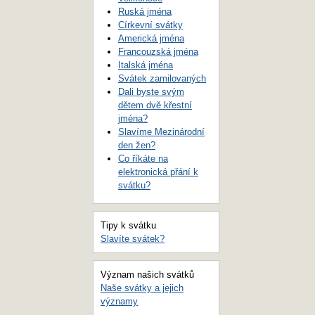
Ruská jména
Církevní svátky
Americká jména
Francouzská jména
Italská jména
Svátek zamilovaných
Dali byste svým
dětem dvě křestní
jména?
Slavíme Mezinárodní
den žen?
Co říkáte na
elektronická přání k
svátku?
Tipy k svátku
Slavíte svátek?
Význam našich svátků
Naše svátky a jejich
významy