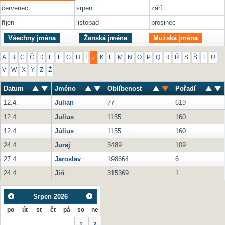
červenec
srpen
září
říjen
listopad
prosinec
Všechny jména
Ženská jména
Mužská jména
A
B
C
Č
D
E
F
G
H
I
J
K
L
M
N
O
P
Q
R
Ř
S
Š
T
U
V
W
X
Y
Z
Ž
Datum
Jméno
Oblíbenost
Pořadí
12.4.
Julian
77
619
12.4.
Julius
1155
160
12.4.
Július
1155
160
24.4.
Juraj
3489
109
27.4.
Jaroslav
198664
6
24.4.
Jiří
315369
1
Srpen
2026
po
út
st
čt
pá
so
ne
1
2