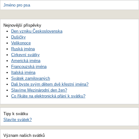
Jméno pro psa
Nejnovější příspěvky
Den vzniku Československa
Dušičky
Velikonoce
Ruská jména
Církevní svátky
Americká jména
Francouzská jména
Italská jména
Svátek zamilovaných
Dali byste svým dětem dvě křestní jména?
Slavíme Mezinárodní den žen?
Co říkáte na elektronická přání k svátku?
Tipy k svátku
Slavíte svátek?
Význam našich svátků