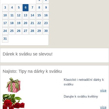
3
4
5
6
7
8
9
10
11
12
13
14
15
16
17
18
19
20
21
22
23
24
25
26
27
28
29
30
31
Dárek k svátku se slevou!
Najisto: Tipy na dárky k svátku
Klasické i netradiční dárky k
svátku
více
Darujte k svátku květiny
více