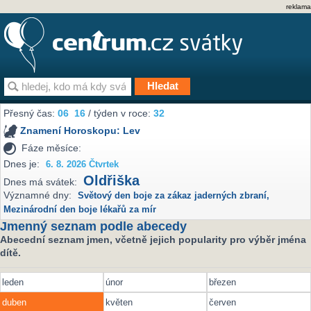
reklama
Přesný čas:
06
:
16
/ týden v roce:
32
Znamení Horoskopu:
Lev
Fáze měsíce:
Dnes je:
6. 8. 2026 Čtvrtek
Oldřiška
Dnes má svátek:
Významné dny:
Světový den boje za zákaz jaderných zbraní
,
Mezinárodní den boje lékařů za mír
Jmenný seznam podle abecedy
Abecední seznam jmen, včetně jejich popularity pro výběr jména
dítě.
leden
únor
březen
duben
květen
červen