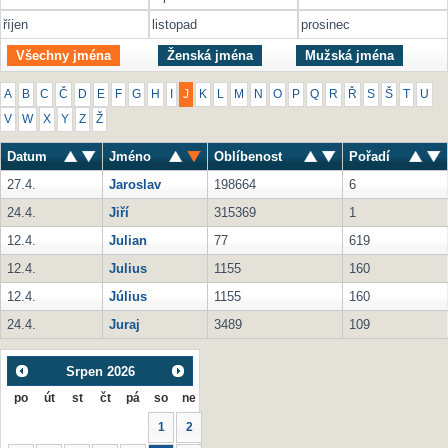
říjen
listopad
prosinec
Všechny jména
Ženská jména
Mužská jména
A
B
C
Č
D
E
F
G
H
I
J
K
L
M
N
O
P
Q
R
Ř
S
Š
T
U
V
W
X
Y
Z
Ž
Datum
Jméno
Oblíbenost
Pořadí
27.4.
Jaroslav
198664
6
24.4.
Jiří
315369
1
12.4.
Julian
77
619
12.4.
Julius
1155
160
12.4.
Július
1155
160
24.4.
Juraj
3489
109
Srpen
2026
po
út
st
čt
pá
so
ne
1
2