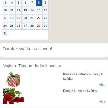
3
4
5
6
7
8
9
10
11
12
13
14
15
16
17
18
19
20
21
22
23
24
25
26
27
28
29
30
31
Dárek k svátku se slevou!
Najisto: Tipy na dárky k svátku
Klasické i netradiční dárky k
svátku
více
Darujte k svátku květiny
více