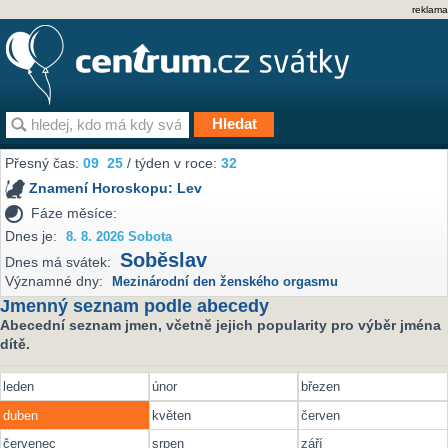
reklama
Přesný čas:
09
25
/ týden v roce:
32
Znamení Horoskopu:
Lev
Fáze měsíce:
Dnes je:
8. 8. 2026 Sobota
Soběslav
Dnes má svátek:
Významné dny:
Mezinárodní den ženského orgasmu
Jmenný seznam podle abecedy
Abecední seznam jmen, včetně jejich popularity pro výběr jména
dítě.
leden
únor
březen
duben
květen
červen
červenec
srpen
září