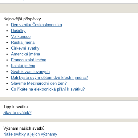
Nejnovější příspěvky
Den vzniku Československa
Dušičky
Velikonoce
Ruská jména
Církevní svátky
Americká jména
Francouzská jména
Italská jména
Svátek zamilovaných
Dali byste svým dětem dvě křestní jména?
Slavíme Mezinárodní den žen?
Co říkáte na elektronická přání k svátku?
Tipy k svátku
Slavíte svátek?
Význam našich svátků
Naše svátky a jejich významy