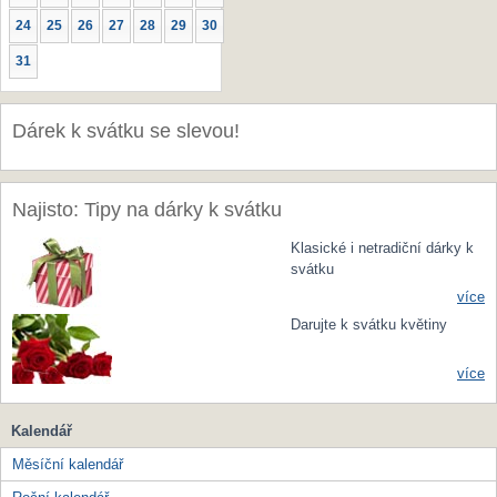
24
25
26
27
28
29
30
31
Dárek k svátku se slevou!
Najisto: Tipy na dárky k svátku
Klasické i netradiční dárky k
svátku
více
Darujte k svátku květiny
více
Kalendář
Měsíční kalendář