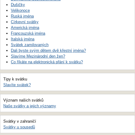
Dušičky
Velikonoce
Ruská jména
Církevní svátky
Americká jména
Francouzská jména
Italská jména
Svátek zamilovaných
Dali byste svým dětem dvě křestní jména?
Slavíme Mezinárodní den žen?
Co říkáte na elektronická přání k svátku?
Tipy k svátku
Slavíte svátek?
Význam našich svátků
Naše svátky a jejich významy
Svátky v zahraničí
Svátky u sousedů