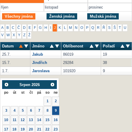
říjen
listopad
prosinec
Všechny jména
Ženská jména
Mužská jména
A
B
C
Č
D
E
F
G
H
I
J
K
L
M
N
O
P
Q
R
Ř
S
Š
T
U
V
W
X
Y
Z
Ž
Datum
Jméno
Oblíbenost
Pořadí
25.7.
Jakub
86019
19
15.7.
Jindřich
29284
38
1.7.
Jaroslava
101920
9
Srpen
2026
po
út
st
čt
pá
so
ne
1
2
3
4
5
6
7
8
9
10
11
12
13
14
15
16
17
18
19
20
21
22
23