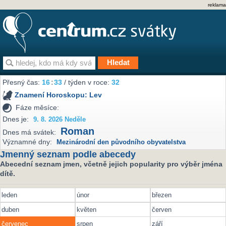
reklama
Přesný čas:
16
:
33
/ týden v roce:
32
Znamení Horoskopu:
Lev
Fáze měsíce:
Dnes je:
9. 8. 2026 Neděle
Roman
Dnes má svátek:
Významné dny:
Mezinárodní den původního obyvatelstva
Jmenný seznam podle abecedy
Abecední seznam jmen, včetně jejich popularity pro výběr jména
dítě.
leden
únor
březen
duben
květen
červen
červenec
srpen
září