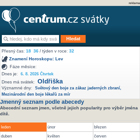
reklama
Přesný čas:
18
36
/ týden v roce:
32
Znamení Horoskopu:
Lev
Fáze měsíce:
Dnes je:
6. 8. 2026 Čtvrtek
Oldřiška
Dnes má svátek:
Významné dny:
Světový den boje za zákaz jaderných zbraní
,
Mezinárodní den boje lékařů za mír
Jmenný seznam podle abecedy
Abecední seznam jmen, včetně jejich popularity pro výběr jména
dítě.
leden
únor
březen
duben
květen
červen