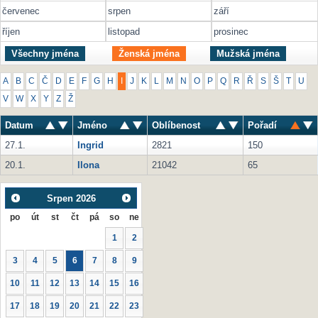
červenec
srpen
září
říjen
listopad
prosinec
Všechny jména
Ženská jména
Mužská jména
A
B
C
Č
D
E
F
G
H
I
J
K
L
M
N
O
P
Q
R
Ř
S
Š
T
U
V
W
X
Y
Z
Ž
Datum
Jméno
Oblíbenost
Pořadí
27.1.
Ingrid
2821
150
20.1.
Ilona
21042
65
Srpen
2026
po
út
st
čt
pá
so
ne
1
2
3
4
5
6
7
8
9
10
11
12
13
14
15
16
17
18
19
20
21
22
23