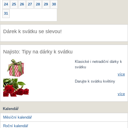
24
25
26
27
28
29
30
31
Dárek k svátku se slevou!
Najisto: Tipy na dárky k svátku
Klasické i netradiční dárky k
svátku
více
Darujte k svátku květiny
více
Kalendář
Měsíční kalendář
Roční kalendář