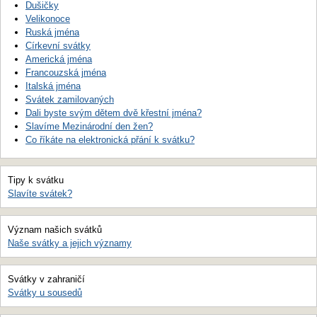
Dušičky
Velikonoce
Ruská jména
Církevní svátky
Americká jména
Francouzská jména
Italská jména
Svátek zamilovaných
Dali byste svým dětem dvě křestní jména?
Slavíme Mezinárodní den žen?
Co říkáte na elektronická přání k svátku?
Tipy k svátku
Slavíte svátek?
Význam našich svátků
Naše svátky a jejich významy
Svátky v zahraničí
Svátky u sousedů