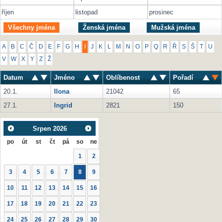
říjen
listopad
prosinec
Všechny jména
Ženská jména
Mužská jména
A
B
C
Č
D
E
F
G
H
I
J
K
L
M
N
O
P
Q
R
Ř
S
Š
T
U
V
W
X
Y
Z
Ž
Datum
Jméno
Oblíbenost
Pořadí
20.1.
Ilona
21042
65
27.1.
Ingrid
2821
150
Srpen
2026
po
út
st
čt
pá
so
ne
1
2
3
4
5
6
7
8
9
10
11
12
13
14
15
16
17
18
19
20
21
22
23
24
25
26
27
28
29
30