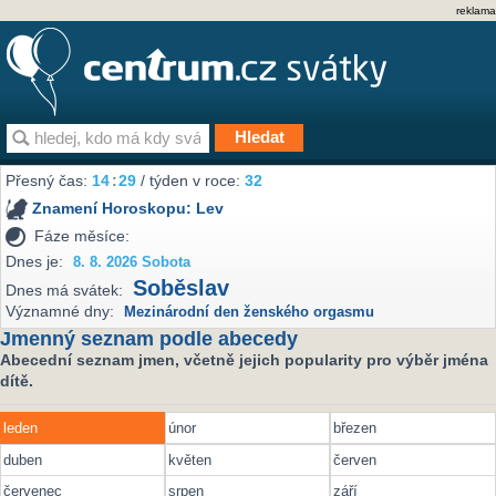
reklama
Přesný čas:
14
:
29
/ týden v roce:
32
Znamení Horoskopu:
Lev
Fáze měsíce:
Dnes je:
8. 8. 2026 Sobota
Soběslav
Dnes má svátek:
Významné dny:
Mezinárodní den ženského orgasmu
Jmenný seznam podle abecedy
Abecední seznam jmen, včetně jejich popularity pro výběr jména
dítě.
leden
únor
březen
duben
květen
červen
červenec
srpen
září