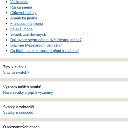
Velikonoce
Ruská jména
Církevní svátky
Americká jména
Francouzská jména
Italská jména
Svátek zamilovaných
Dali byste svým dětem dvě křestní jména?
Slavíme Mezinárodní den žen?
Co říkáte na elektronická přání k svátku?
Tipy k svátku
Slavíte svátek?
Význam našich svátků
Naše svátky a jejich významy
Svátky v zahraničí
Svátky u sousedů
O významných dnech