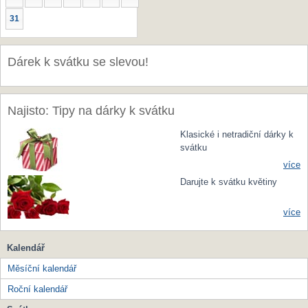
31
Dárek k svátku se slevou!
Najisto: Tipy na dárky k svátku
Klasické i netradiční dárky k
svátku
více
Darujte k svátku květiny
více
Kalendář
Měsíční kalendář
Roční kalendář