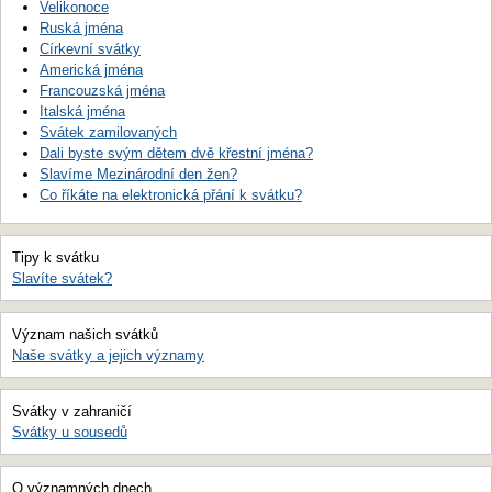
Velikonoce
Ruská jména
Církevní svátky
Americká jména
Francouzská jména
Italská jména
Svátek zamilovaných
Dali byste svým dětem dvě křestní jména?
Slavíme Mezinárodní den žen?
Co říkáte na elektronická přání k svátku?
Tipy k svátku
Slavíte svátek?
Význam našich svátků
Naše svátky a jejich významy
Svátky v zahraničí
Svátky u sousedů
O významných dnech