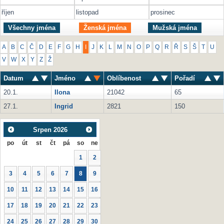
říjen
listopad
prosinec
Všechny jména
Ženská jména
Mužská jména
A
B
C
Č
D
E
F
G
H
I
J
K
L
M
N
O
P
Q
R
Ř
S
Š
T
U
V
W
X
Y
Z
Ž
Datum
Jméno
Oblíbenost
Pořadí
20.1.
Ilona
21042
65
27.1.
Ingrid
2821
150
Srpen
2026
po
út
st
čt
pá
so
ne
1
2
3
4
5
6
7
8
9
10
11
12
13
14
15
16
17
18
19
20
21
22
23
24
25
26
27
28
29
30