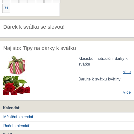
31
Dárek k svátku se slevou!
Najisto: Tipy na dárky k svátku
Klasické i netradiční dárky k
svátku
více
Darujte k svátku květiny
více
Kalendář
Měsíční kalendář
Roční kalendář