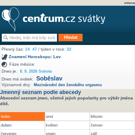
reklama
Přesný čas:
14
47
/ týden v roce:
32
Znamení Horoskopu:
Lev
Fáze měsíce:
Dnes je:
8. 8. 2026 Sobota
Soběslav
Dnes má svátek:
Významné dny:
Mezinárodní den ženského orgasmu
Jmenný seznam podle abecedy
Abecední seznam jmen, včetně jejich popularity pro výběr jména
dítě.
leden
únor
březen
duben
květen
červen
červenec
srpen
září