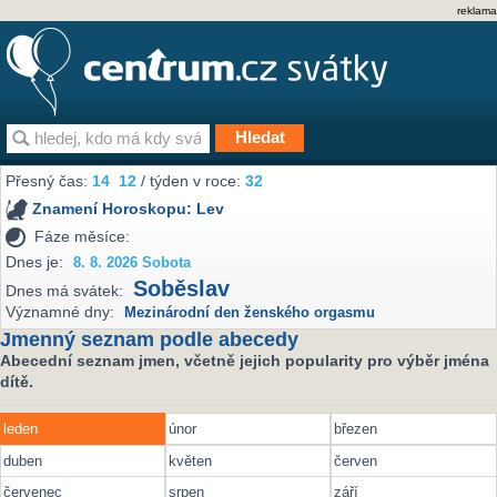
reklama
Přesný čas:
14
:
12
/ týden v roce:
32
Znamení Horoskopu:
Lev
Fáze měsíce:
Dnes je:
8. 8. 2026 Sobota
Soběslav
Dnes má svátek:
Významné dny:
Mezinárodní den ženského orgasmu
Jmenný seznam podle abecedy
Abecední seznam jmen, včetně jejich popularity pro výběr jména
dítě.
leden
únor
březen
duben
květen
červen
červenec
srpen
září