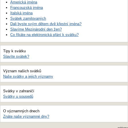
Americká jména
Francouzská jména
Italská jména
Svátek zamilovaných
Dali byste svým dětem dvě křestní jména?
Slavíme Mezinárodní den žen?
Co říkáte na elektronická přání k svátku?
Tipy k svátku
Slavíte svátek?
Význam našich svátků
Naše svátky a jejich významy
Svátky v zahraničí
Svátky u sousedů
O významných dnech
Znáte naše významné dny?
reklama