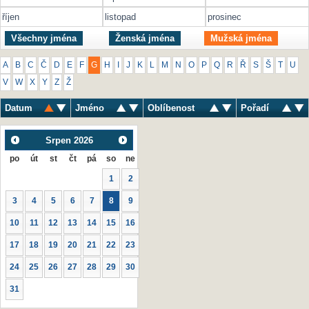
říjen
listopad
prosinec
Všechny jména
Ženská jména
Mužská jména
A
B
C
Č
D
E
F
G
H
I
J
K
L
M
N
O
P
Q
R
Ř
S
Š
T
U
V
W
X
Y
Z
Ž
Datum
Jméno
Oblíbenost
Pořadí
Srpen
2026
po
út
st
čt
pá
so
ne
1
2
3
4
5
6
7
8
9
10
11
12
13
14
15
16
17
18
19
20
21
22
23
24
25
26
27
28
29
30
31