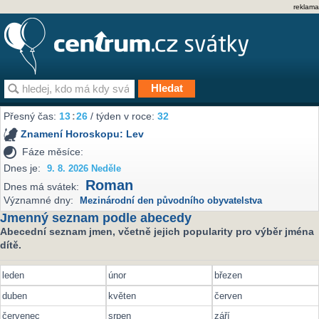
reklama
Přesný čas:
13
26
/ týden v roce:
32
Znamení Horoskopu:
Lev
Fáze měsíce:
Dnes je:
9. 8. 2026 Neděle
Roman
Dnes má svátek:
Významné dny:
Mezinárodní den původního obyvatelstva
Jmenný seznam podle abecedy
Abecední seznam jmen, včetně jejich popularity pro výběr jména
dítě.
leden
únor
březen
duben
květen
červen
červenec
srpen
září