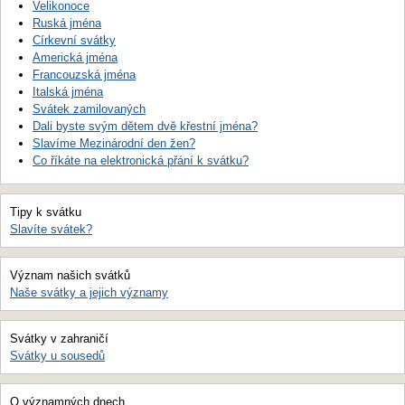
Velikonoce
Ruská jména
Církevní svátky
Americká jména
Francouzská jména
Italská jména
Svátek zamilovaných
Dali byste svým dětem dvě křestní jména?
Slavíme Mezinárodní den žen?
Co říkáte na elektronická přání k svátku?
Tipy k svátku
Slavíte svátek?
Význam našich svátků
Naše svátky a jejich významy
Svátky v zahraničí
Svátky u sousedů
O významných dnech