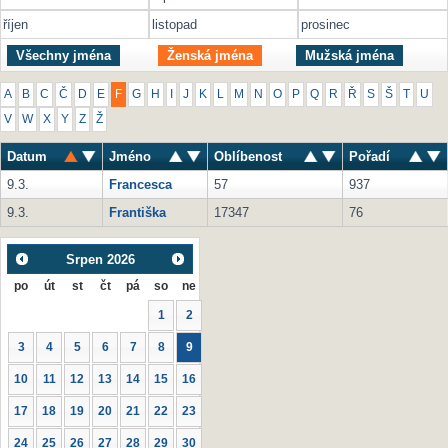
říjen
listopad
prosinec
Všechny jména
Ženská jména
Mužská jména
A
B
C
Č
D
E
F
G
H
I
J
K
L
M
N
O
P
Q
R
Ř
S
Š
T
U
V
W
X
Y
Z
Ž
Datum
Jméno
Oblíbenost
Pořadí
9.3.
Francesca
57
937
9.3.
Františka
17347
76
Srpen
2026
po
út
st
čt
pá
so
ne
1
2
3
4
5
6
7
8
9
10
11
12
13
14
15
16
17
18
19
20
21
22
23
24
25
26
27
28
29
30