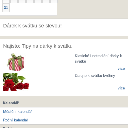
31
Dárek k svátku se slevou!
Najisto: Tipy na dárky k svátku
Klasické i netradiční dárky k
svátku
více
Darujte k svátku květiny
více
Kalendář
Měsíční kalendář
Roční kalendář