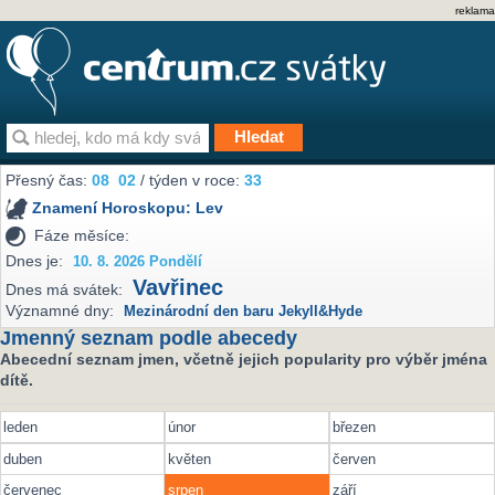
reklama
Přesný čas:
08
02
/ týden v roce:
33
Znamení Horoskopu:
Lev
Fáze měsíce:
Dnes je:
10. 8. 2026 Pondělí
Vavřinec
Dnes má svátek:
Významné dny:
Mezinárodní den baru Jekyll&Hyde
Jmenný seznam podle abecedy
Abecední seznam jmen, včetně jejich popularity pro výběr jména
dítě.
leden
únor
březen
duben
květen
červen
červenec
srpen
září