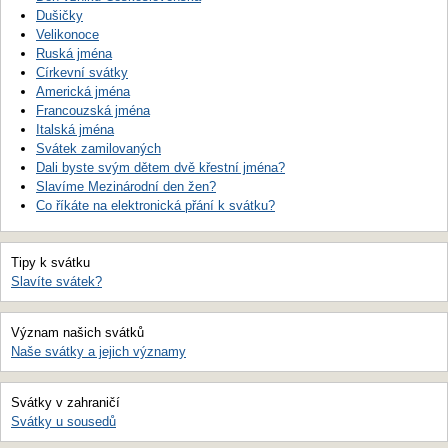
Dušičky
Velikonoce
Ruská jména
Církevní svátky
Americká jména
Francouzská jména
Italská jména
Svátek zamilovaných
Dali byste svým dětem dvě křestní jména?
Slavíme Mezinárodní den žen?
Co říkáte na elektronická přání k svátku?
Tipy k svátku
Slavíte svátek?
Význam našich svátků
Naše svátky a jejich významy
Svátky v zahraničí
Svátky u sousedů