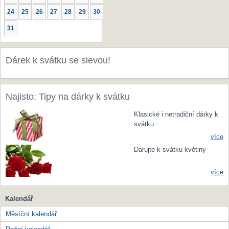
24
25
26
27
28
29
30
31
Dárek k svátku se slevou!
Najisto: Tipy na dárky k svátku
Klasické i netradiční dárky k
svátku
více
Darujte k svátku květiny
více
Kalendář
Měsíční kalendář