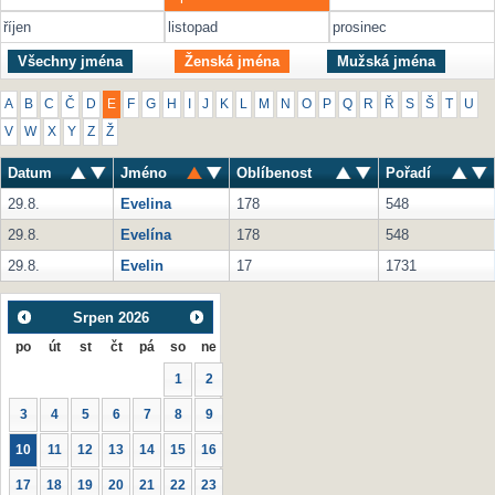
říjen
listopad
prosinec
Všechny jména
Ženská jména
Mužská jména
A
B
C
Č
D
E
F
G
H
I
J
K
L
M
N
O
P
Q
R
Ř
S
Š
T
U
V
W
X
Y
Z
Ž
Datum
Jméno
Oblíbenost
Pořadí
29.8.
Evelina
178
548
29.8.
Evelína
178
548
29.8.
Evelin
17
1731
Srpen
2026
po
út
st
čt
pá
so
ne
1
2
3
4
5
6
7
8
9
10
11
12
13
14
15
16
17
18
19
20
21
22
23