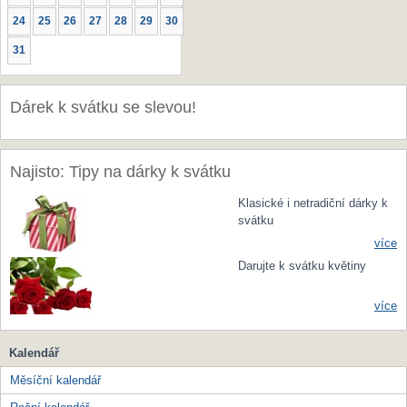
24
25
26
27
28
29
30
31
Dárek k svátku se slevou!
Najisto: Tipy na dárky k svátku
Klasické i netradiční dárky k
svátku
více
Darujte k svátku květiny
více
Kalendář
Měsíční kalendář