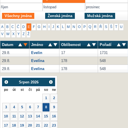
říjen
listopad
prosinec
Všechny jména
Ženská jména
Mužská jména
A
B
C
Č
D
E
F
G
H
I
J
K
L
M
N
O
P
Q
R
Ř
S
Š
T
U
V
W
X
Y
Z
Ž
Datum
Jméno
Oblíbenost
Pořadí
29.8.
Evelin
17
1731
29.8.
Evelína
178
548
29.8.
Evelina
178
548
Srpen
2026
po
út
st
čt
pá
so
ne
1
2
3
4
5
6
7
8
9
10
11
12
13
14
15
16
17
18
19
20
21
22
23