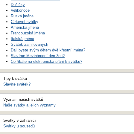
Dušičky
Velikonoce
Ruská jména
Církevní svátky
Americká jména
Francouzská jména
Italská jména
Svátek zamilovaných
Dali byste svým dětem dvě křestní jména?
Slavíme Mezinárodní den žen?
Co říkáte na elektronická přání k svátku?
Tipy k svátku
Slavíte svátek?
Význam našich svátků
Naše svátky a jejich významy
Svátky v zahraničí
Svátky u sousedů