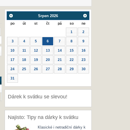
Srpen
2026
po
út
st
čt
pá
so
ne
1
2
3
4
5
6
7
8
9
10
11
12
13
14
15
16
17
18
19
20
21
22
23
24
25
26
27
28
29
30
31
Dárek k svátku se slevou!
Najisto: Tipy na dárky k svátku
Klasické i netradiční dárky k