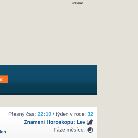
reklama
Přesný čas:
22
:
10
/ týden v roce:
32
Znamení Horoskopu:
Lev
Fáze měsíce:
den