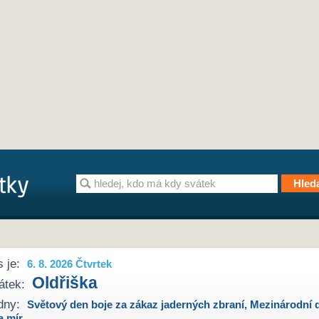
 je:
6. 8. 2026 Čtvrtek
Oldřiška
átek:
dny:
Světový den boje za zákaz jaderných zbraní
,
Mezinárodní 
a mír