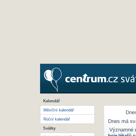
Kalendář
Měsíční kalendář
Dnes
Roční kalendář
Dnes má sv
Svátky
Významné 
boje lékařů z