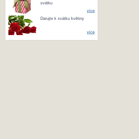
svátku
více
Darujte k svátku květiny
více