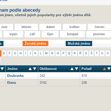
nam podle abecedy
 jmen, včetně jejich popularity pro výběr jména dítě.
únor
březen
duben
květen
červen
srpen
září
říjen
listopad
prosinec
a
Ženská jména
Mužská jména
E
F
G
H
I
J
K
L
M
N
O
P
Q
R
Ř
S
Š
T
U
V
Jméno
Oblíbenost
Pořadí
Doubravka
242
474
Diana
3742
108