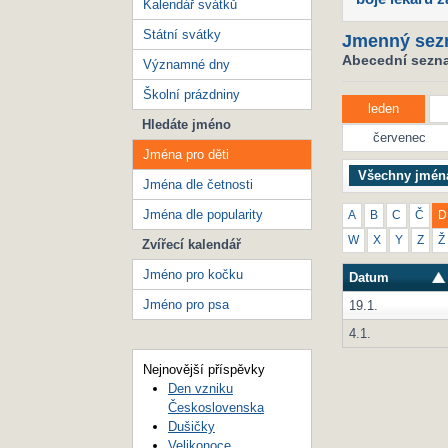
Kalendář svátků
Státní svátky
Jmenný sez
Abecední seznam
Významné dny
Školní prázdniny
leden
Hledáte jméno
červenec
Jména pro děti
Všechny jmén
Jména dle četnosti
Jména dle popularity
A
B
C
Č
D
W
X
Y
Z
Ž
Zvířecí kalendář
Jméno pro kočku
Datum
Jméno pro psa
19.1.
4.1.
Nejnovější příspěvky
Den vzniku
Československa
Dušičky
Velikonoce