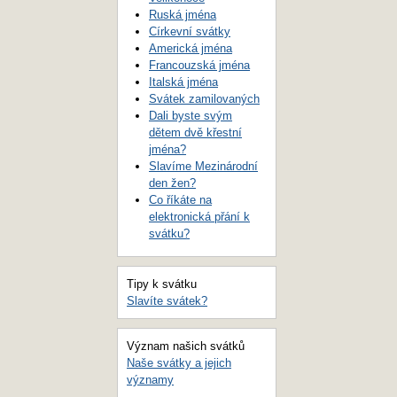
Ruská jména
Církevní svátky
Americká jména
Francouzská jména
Italská jména
Svátek zamilovaných
Dali byste svým
dětem dvě křestní
jména?
Slavíme Mezinárodní
den žen?
Co říkáte na
elektronická přání k
svátku?
Tipy k svátku
Slavíte svátek?
Význam našich svátků
Naše svátky a jejich
významy