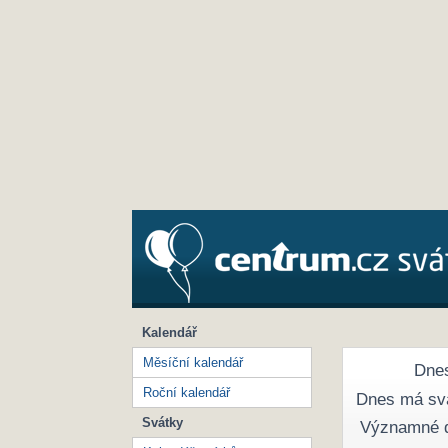
Kalendář
Měsíční kalendář
Dnes
Roční kalendář
Dnes má sv
Svátky
Významné 