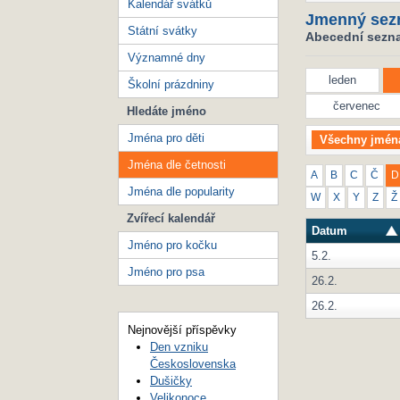
Kalendář svátků
Jmenný sez
Státní svátky
Abecední seznam
Významné dny
leden
Školní prázdniny
červenec
Hledáte jméno
Jména pro děti
Všechny jmén
Jména dle četnosti
A
B
C
Č
D
Jména dle popularity
W
X
Y
Z
Ž
Zvířecí kalendář
Datum
Jméno pro kočku
5.2.
Jméno pro psa
26.2.
26.2.
Nejnovější příspěvky
Den vzniku
Československa
Dušičky
Velikonoce