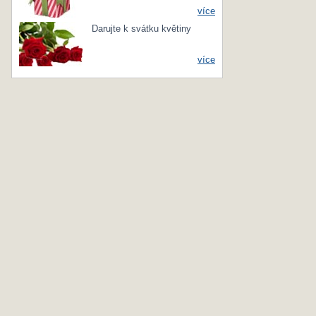
více
Darujte k svátku květiny
více