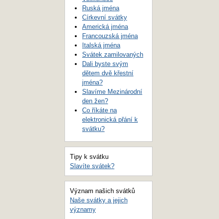
Ruská jména
Církevní svátky
Americká jména
Francouzská jména
Italská jména
Svátek zamilovaných
Dali byste svým
dětem dvě křestní
jména?
Slavíme Mezinárodní
den žen?
Co říkáte na
elektronická přání k
svátku?
Tipy k svátku
Slavíte svátek?
Význam našich svátků
Naše svátky a jejich
významy