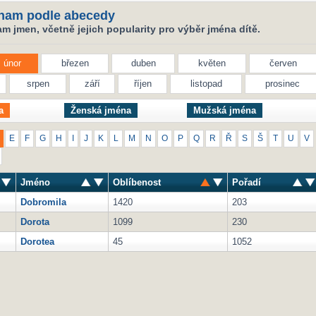
nam podle abecedy
 jmen, včetně jejich popularity pro výběr jména dítě.
únor
březen
duben
květen
červen
srpen
září
říjen
listopad
prosinec
a
Ženská jména
Mužská jména
E
F
G
H
I
J
K
L
M
N
O
P
Q
R
Ř
S
Š
T
U
V
Jméno
Oblíbenost
Pořadí
Dobromila
1420
203
Dorota
1099
230
Dorotea
45
1052