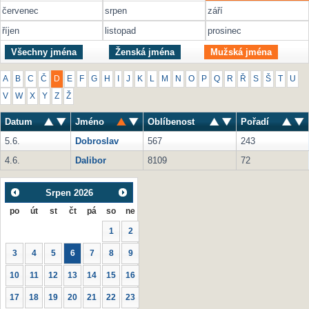
červenec
srpen
září
říjen
listopad
prosinec
Všechny jména
Ženská jména
Mužská jména
A
B
C
Č
D
E
F
G
H
I
J
K
L
M
N
O
P
Q
R
Ř
S
Š
T
U
V
W
X
Y
Z
Ž
Datum
Jméno
Oblíbenost
Pořadí
5.6.
Dobroslav
567
243
4.6.
Dalibor
8109
72
Srpen
2026
po
út
st
čt
pá
so
ne
1
2
3
4
5
6
7
8
9
10
11
12
13
14
15
16
17
18
19
20
21
22
23