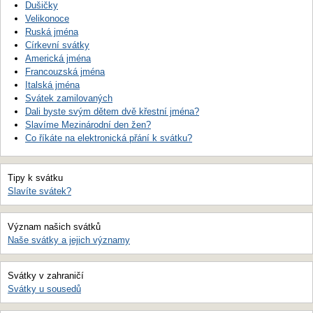
Dušičky
Velikonoce
Ruská jména
Církevní svátky
Americká jména
Francouzská jména
Italská jména
Svátek zamilovaných
Dali byste svým dětem dvě křestní jména?
Slavíme Mezinárodní den žen?
Co říkáte na elektronická přání k svátku?
Tipy k svátku
Slavíte svátek?
Význam našich svátků
Naše svátky a jejich významy
Svátky v zahraničí
Svátky u sousedů