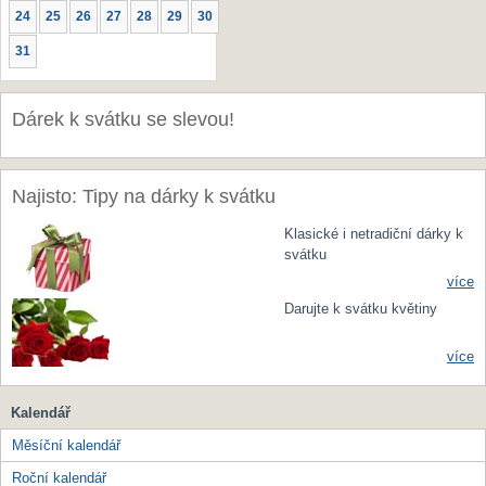
24
25
26
27
28
29
30
31
Dárek k svátku se slevou!
Najisto: Tipy na dárky k svátku
Klasické i netradiční dárky k
svátku
více
Darujte k svátku květiny
více
Kalendář
Měsíční kalendář
Roční kalendář