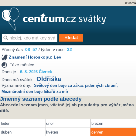
reklama
Přesný čas:
08
57
/ týden v roce:
32
Znamení Horoskopu:
Lev
Fáze měsíce:
Dnes je:
6. 8. 2026 Čtvrtek
Oldřiška
Dnes má svátek:
Významné dny:
Světový den boje za zákaz jaderných zbraní
,
Mezinárodní den boje lékařů za mír
Jmenný seznam podle abecedy
Abecední seznam jmen, včetně jejich popularity pro výběr jména
dítě.
leden
únor
březen
duben
květen
červen