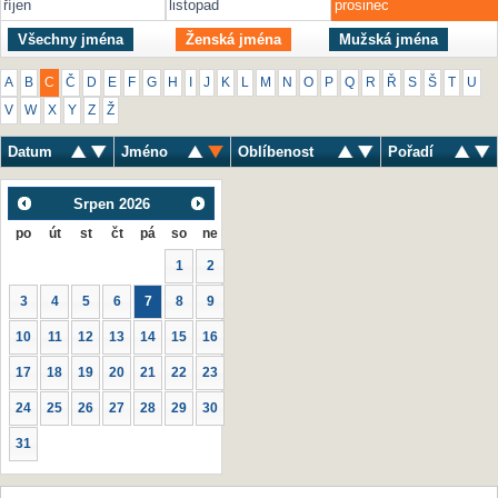
říjen
listopad
prosinec
Všechny jména
Ženská jména
Mužská jména
A
B
C
Č
D
E
F
G
H
I
J
K
L
M
N
O
P
Q
R
Ř
S
Š
T
U
V
W
X
Y
Z
Ž
Datum
Jméno
Oblíbenost
Pořadí
Srpen
2026
po
út
st
čt
pá
so
ne
1
2
3
4
5
6
7
8
9
10
11
12
13
14
15
16
17
18
19
20
21
22
23
24
25
26
27
28
29
30
31