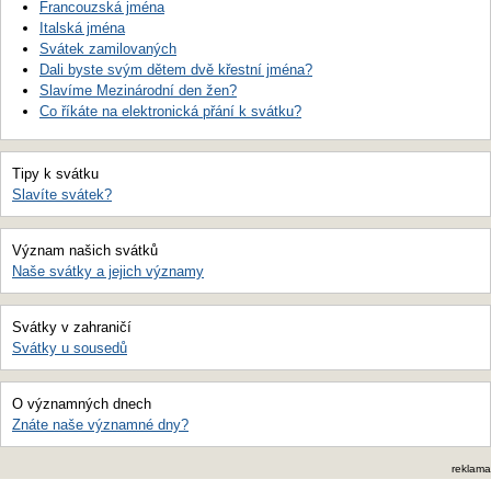
Francouzská jména
Italská jména
Svátek zamilovaných
Dali byste svým dětem dvě křestní jména?
Slavíme Mezinárodní den žen?
Co říkáte na elektronická přání k svátku?
Tipy k svátku
Slavíte svátek?
Význam našich svátků
Naše svátky a jejich významy
Svátky v zahraničí
Svátky u sousedů
O významných dnech
Znáte naše významné dny?
reklama