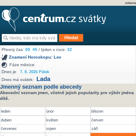
reklama
Přesný čas:
09
45
/ týden v roce:
32
Znamení Horoskopu:
Lev
Fáze měsíce:
Dnes je:
7. 8. 2026 Pátek
Lada
Dnes má svátek:
Jmenný seznam podle abecedy
Abecední seznam jmen, včetně jejich popularity pro výběr jména
dítě.
leden
únor
březen
duben
květen
červen
červenec
srpen
září