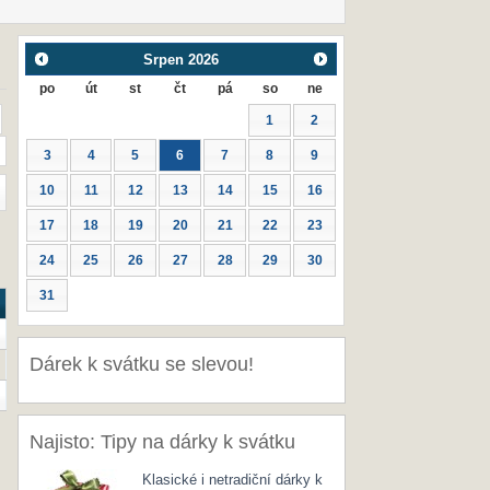
Srpen
2026
po
út
st
čt
pá
so
ne
1
2
3
4
5
6
7
8
9
10
11
12
13
14
15
16
17
18
19
20
21
22
23
24
25
26
27
28
29
30
31
Dárek k svátku se slevou!
Najisto: Tipy na dárky k svátku
Klasické i netradiční dárky k