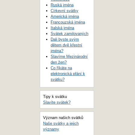
Ruská jména
Církevní svátky
Americká jména
Francouzská jména
Italská jména
Svátek zamilovaných
Dali byste svým
dětem dvě křestní
jména?
Slavíme Mezinárodní
den žen?
Co říkáte na
elektronická přání k
svátku?
Tipy k svátku
Slavíte svátek?
Význam našich svátků
Naše svátky a jejich
významy