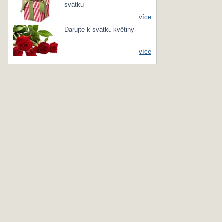
svátku
více
Darujte k svátku květiny
více