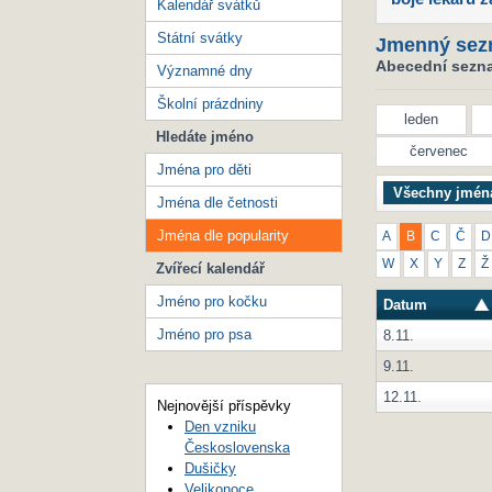
Kalendář svátků
Státní svátky
Jmenný sez
Abecední seznam
Významné dny
Školní prázdniny
leden
Hledáte jméno
červenec
Jména pro děti
Všechny jmén
Jména dle četnosti
Jména dle popularity
A
B
C
Č
D
W
X
Y
Z
Ž
Zvířecí kalendář
Jméno pro kočku
Datum
Jméno pro psa
8.11.
9.11.
12.11.
Nejnovější příspěvky
Den vzniku
Československa
Dušičky
Velikonoce