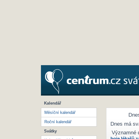
Kalendář
Měsíční kalendář
Dnes
Roční kalendář
Dnes má sv
Svátky
Významné 
boje lékařů z