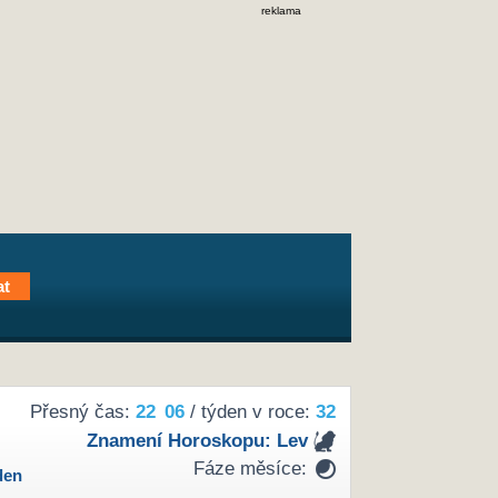
reklama
Přesný čas:
22
:
06
/ týden v roce:
32
Znamení Horoskopu:
Lev
Fáze měsíce:
den