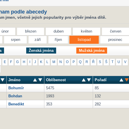
nam podle abecedy
 jmen, včetně jejich popularity pro výběr jména dítě.
únor
březen
duben
květen
červen
srpen
září
říjen
listopad
prosinec
a
Ženská jména
Mužská jména
E
F
G
H
I
J
K
L
M
N
O
P
Q
R
Ř
S
Š
T
U
V
Jméno
Oblíbenost
Pořadí
Bohumír
5475
85
Bohdan
1993
132
Benedikt
353
282