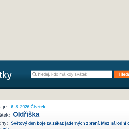
 je:
6. 8. 2026 Čtvrtek
Oldřiška
átek:
dny:
Světový den boje za zákaz jaderných zbraní
,
Mezinárodní 
a mír