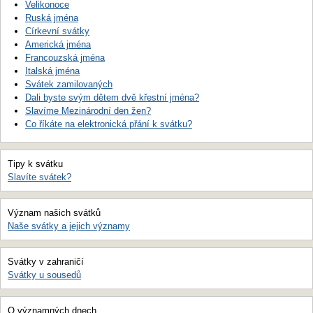
Velikonoce
Ruská jména
Církevní svátky
Americká jména
Francouzská jména
Italská jména
Svátek zamilovaných
Dali byste svým dětem dvě křestní jména?
Slavíme Mezinárodní den žen?
Co říkáte na elektronická přání k svátku?
Tipy k svátku
Slavíte svátek?
Význam našich svátků
Naše svátky a jejich významy
Svátky v zahraničí
Svátky u sousedů
O významných dnech