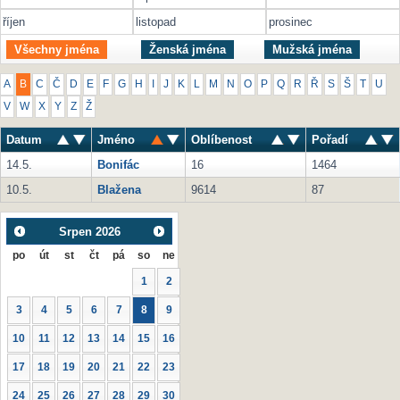
říjen
listopad
prosinec
Všechny jména
Ženská jména
Mužská jména
A
B
C
Č
D
E
F
G
H
I
J
K
L
M
N
O
P
Q
R
Ř
S
Š
T
U
V
W
X
Y
Z
Ž
Datum
Jméno
Oblíbenost
Pořadí
14.5.
Bonifác
16
1464
10.5.
Blažena
9614
87
Srpen
2026
po
út
st
čt
pá
so
ne
1
2
3
4
5
6
7
8
9
10
11
12
13
14
15
16
17
18
19
20
21
22
23
24
25
26
27
28
29
30