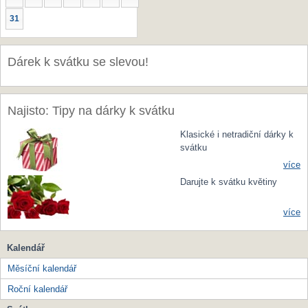
31
Dárek k svátku se slevou!
Najisto: Tipy na dárky k svátku
Klasické i netradiční dárky k
svátku
více
Darujte k svátku květiny
více
Kalendář
Měsíční kalendář
Roční kalendář