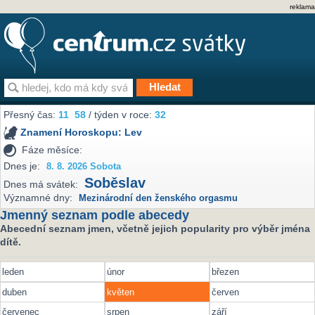
reklama
Přesný čas:
11
58
/ týden v roce:
32
Znamení Horoskopu:
Lev
Fáze měsíce:
Dnes je:
8. 8. 2026 Sobota
Soběslav
Dnes má svátek:
Významné dny:
Mezinárodní den ženského orgasmu
Jmenný seznam podle abecedy
Abecední seznam jmen, včetně jejich popularity pro výběr jména
dítě.
leden
únor
březen
duben
květen
červen
červenec
srpen
září