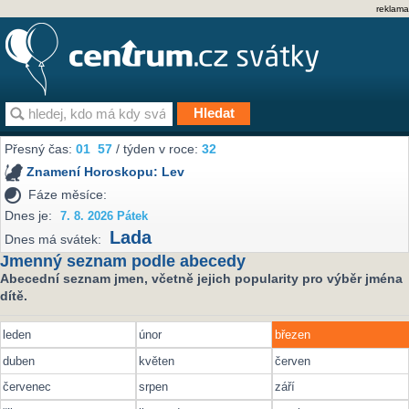
reklama
Přesný čas:
01
57
/ týden v roce:
32
Znamení Horoskopu:
Lev
Fáze měsíce:
Dnes je:
7. 8. 2026 Pátek
Lada
Dnes má svátek:
Jmenný seznam podle abecedy
Abecední seznam jmen, včetně jejich popularity pro výběr jména
dítě.
leden
únor
březen
duben
květen
červen
červenec
srpen
září