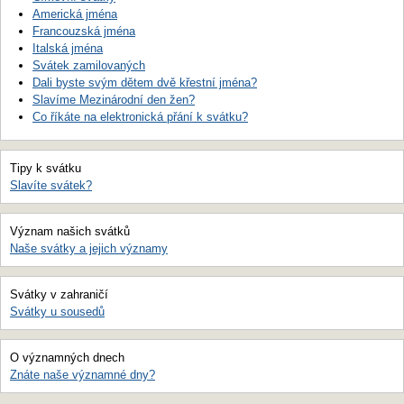
Americká jména
Francouzská jména
Italská jména
Svátek zamilovaných
Dali byste svým dětem dvě křestní jména?
Slavíme Mezinárodní den žen?
Co říkáte na elektronická přání k svátku?
Tipy k svátku
Slavíte svátek?
Význam našich svátků
Naše svátky a jejich významy
Svátky v zahraničí
Svátky u sousedů
O významných dnech
Znáte naše významné dny?