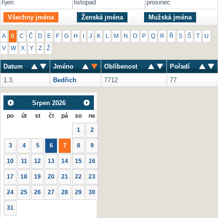
říjen
listopad
prosinec
Všechny jména
Ženská jména
Mužská jména
A
B
C
Č
D
E
F
G
H
I
J
K
L
M
N
O
P
Q
R
Ř
S
Š
T
U
V
W
X
Y
Z
Ž
Datum
Jméno
Oblíbenost
Pořadí
1.3.
Bedřich
7712
77
Srpen
2026
po
út
st
čt
pá
so
ne
1
2
3
4
5
6
7
8
9
10
11
12
13
14
15
16
17
18
19
20
21
22
23
24
25
26
27
28
29
30
31