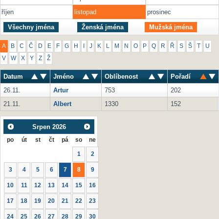
říjen
listopad
prosinec
Všechny jména
Ženská jména
Mužská jména
A
B
C
Č
D
E
F
G
H
I
J
K
L
M
N
O
P
Q
R
Ř
S
Š
T
U
V
W
X
Y
Z
Ž
Datum
Jméno
Oblíbenost
Pořadí
26.11.
Artur
753
202
21.11.
Albert
1330
152
Srpen
2026
po
út
st
čt
pá
so
ne
1
2
3
4
5
6
7
8
9
10
11
12
13
14
15
16
17
18
19
20
21
22
23
24
25
26
27
28
29
30