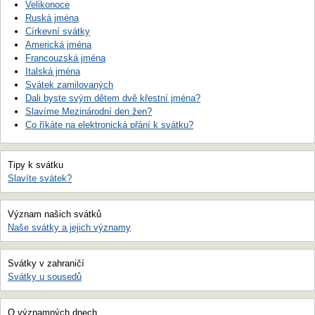
Velikonoce
Ruská jména
Církevní svátky
Americká jména
Francouzská jména
Italská jména
Svátek zamilovaných
Dali byste svým dětem dvě křestní jména?
Slavíme Mezinárodní den žen?
Co říkáte na elektronická přání k svátku?
Tipy k svátku
Slavíte svátek?
Význam našich svátků
Naše svátky a jejich významy
Svátky v zahraničí
Svátky u sousedů
O významných dnech