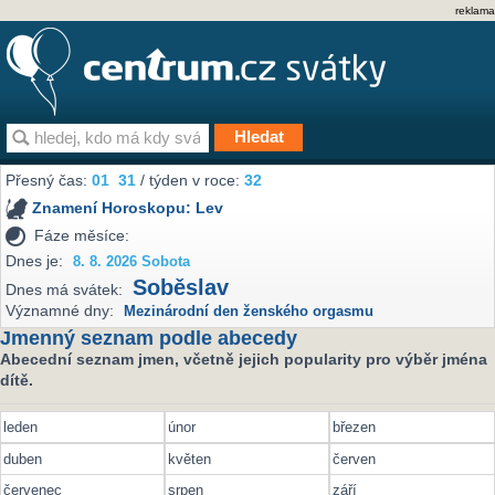
reklama
Přesný čas:
01
31
/ týden v roce:
32
Znamení Horoskopu:
Lev
Fáze měsíce:
Dnes je:
8. 8. 2026 Sobota
Soběslav
Dnes má svátek:
Významné dny:
Mezinárodní den ženského orgasmu
Jmenný seznam podle abecedy
Abecední seznam jmen, včetně jejich popularity pro výběr jména
dítě.
leden
únor
březen
duben
květen
červen
červenec
srpen
září