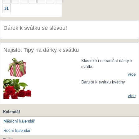
31
Dárek k svátku se slevou!
Najisto: Tipy na dárky k svátku
Klasické i netradiční dárky k
svátku
více
Darujte k svátku květiny
více
Kalendář
Měsíční kalendář
Roční kalendář