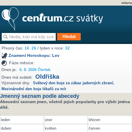
reklama
Přesný čas:
16
26
/ týden v roce:
32
Znamení Horoskopu:
Lev
Fáze měsíce:
Dnes je:
6. 8. 2026 Čtvrtek
Oldřiška
Dnes má svátek:
Významné dny:
Světový den boje za zákaz jaderných zbraní
,
Mezinárodní den boje lékařů za mír
Jmenný seznam podle abecedy
Abecední seznam jmen, včetně jejich popularity pro výběr jména
dítě.
leden
únor
březen
duben
květen
červen