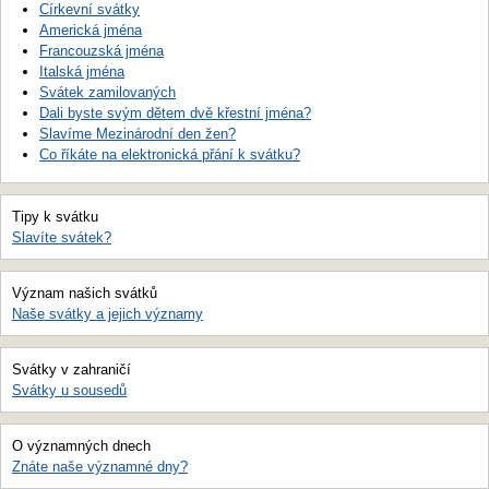
Církevní svátky
Americká jména
Francouzská jména
Italská jména
Svátek zamilovaných
Dali byste svým dětem dvě křestní jména?
Slavíme Mezinárodní den žen?
Co říkáte na elektronická přání k svátku?
Tipy k svátku
Slavíte svátek?
Význam našich svátků
Naše svátky a jejich významy
Svátky v zahraničí
Svátky u sousedů
O významných dnech
Znáte naše významné dny?