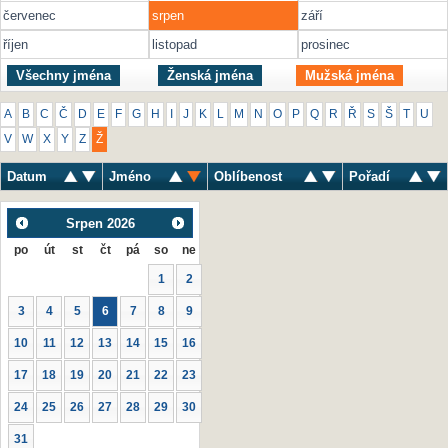
červenec
srpen
září
říjen
listopad
prosinec
Všechny jména
Ženská jména
Mužská jména
A
B
C
Č
D
E
F
G
H
I
J
K
L
M
N
O
P
Q
R
Ř
S
Š
T
U
V
W
X
Y
Z
Ž
Datum
Jméno
Oblíbenost
Pořadí
Srpen
2026
po
út
st
čt
pá
so
ne
1
2
3
4
5
6
7
8
9
10
11
12
13
14
15
16
17
18
19
20
21
22
23
24
25
26
27
28
29
30
31