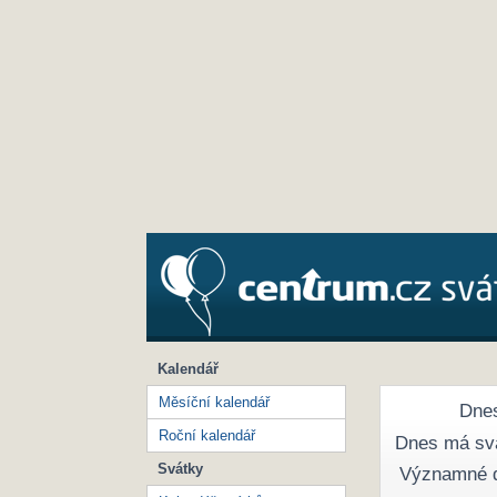
Kalendář
Měsíční kalendář
Dnes
Roční kalendář
Dnes má sv
Svátky
Významné 