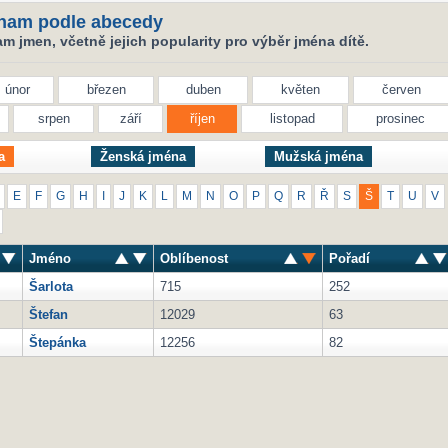
nam podle abecedy
 jmen, včetně jejich popularity pro výběr jména dítě.
únor
březen
duben
květen
červen
srpen
září
říjen
listopad
prosinec
a
Ženská jména
Mužská jména
E
F
G
H
I
J
K
L
M
N
O
P
Q
R
Ř
S
Š
T
U
V
Jméno
Oblíbenost
Pořadí
Šarlota
715
252
Štefan
12029
63
Štepánka
12256
82