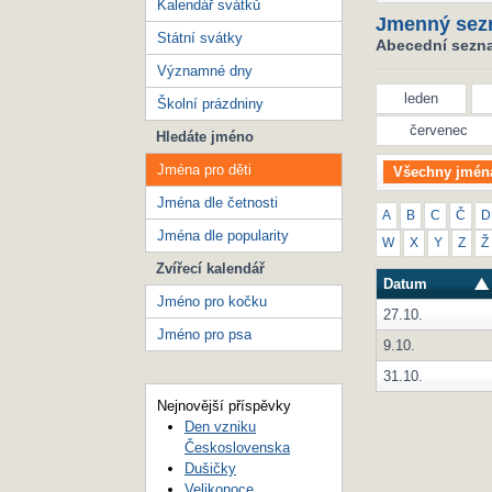
Kalendář svátků
Jmenný sez
Státní svátky
Abecední seznam
Významné dny
leden
Školní prázdniny
červenec
Hledáte jméno
Jména pro děti
Všechny jmén
Jména dle četnosti
A
B
C
Č
D
Jména dle popularity
W
X
Y
Z
Ž
Zvířecí kalendář
Datum
Jméno pro kočku
27.10.
Jméno pro psa
9.10.
31.10.
Nejnovější příspěvky
Den vzniku
Československa
Dušičky
Velikonoce