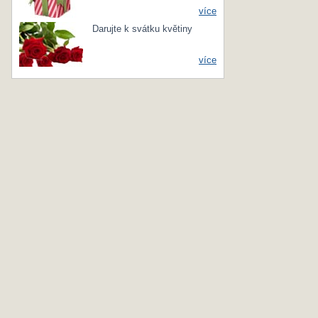
více
Darujte k svátku květiny
více