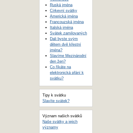
Ruská jména
Církevní svátky
Americká jména
Francouzská jména
Italská jména
Svátek zamilovaných
Dali byste svým
dětem dvě křestní
jména?
Slavíme Mezinárodní
den žen?
Co říkáte na
elektronická přání k
svátku?
Tipy k svátku
Slavíte svátek?
Význam našich svátků
Naše svátky a jejich
významy