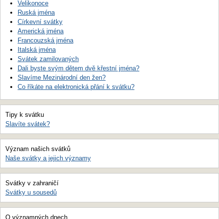
Velikonoce
Ruská jména
Církevní svátky
Americká jména
Francouzská jména
Italská jména
Svátek zamilovaných
Dali byste svým dětem dvě křestní jména?
Slavíme Mezinárodní den žen?
Co říkáte na elektronická přání k svátku?
Tipy k svátku
Slavíte svátek?
Význam našich svátků
Naše svátky a jejich významy
Svátky v zahraničí
Svátky u sousedů
O významných dnech