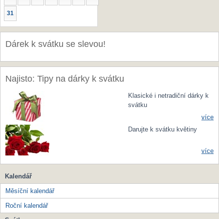
31
Dárek k svátku se slevou!
Najisto: Tipy na dárky k svátku
Klasické i netradiční dárky k
svátku
více
Darujte k svátku květiny
více
Kalendář
Měsíční kalendář
Roční kalendář