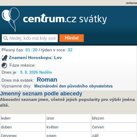
reklama
Přesný čas:
01
:
20
/ týden v roce:
32
Znamení Horoskopu:
Lev
Fáze měsíce:
Dnes je:
9. 8. 2026 Neděle
Roman
Dnes má svátek:
Významné dny:
Mezinárodní den původního obyvatelstva
Jmenný seznam podle abecedy
Abecední seznam jmen, včetně jejich popularity pro výběr jména
dítě.
leden
únor
březen
duben
květen
červen
červenec
srpen
září