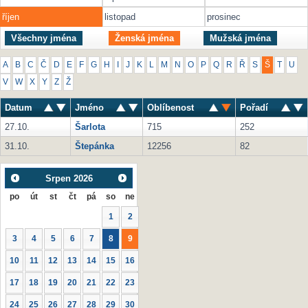
říjen
listopad
prosinec
Všechny jména
Ženská jména
Mužská jména
A
B
C
Č
D
E
F
G
H
I
J
K
L
M
N
O
P
Q
R
Ř
S
Š
T
U
V
W
X
Y
Z
Ž
Datum
Jméno
Oblíbenost
Pořadí
27.10.
Šarlota
715
252
31.10.
Štepánka
12256
82
Srpen
2026
po
út
st
čt
pá
so
ne
1
2
3
4
5
6
7
8
9
10
11
12
13
14
15
16
17
18
19
20
21
22
23
24
25
26
27
28
29
30