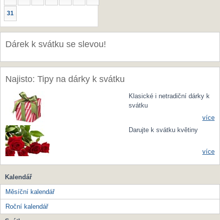
31
Dárek k svátku se slevou!
Najisto: Tipy na dárky k svátku
Klasické i netradiční dárky k
svátku
více
Darujte k svátku květiny
více
Kalendář
Měsíční kalendář
Roční kalendář