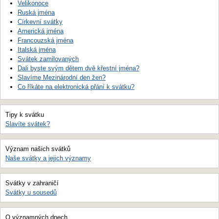
Velikonoce
Ruská jména
Církevní svátky
Americká jména
Francouzská jména
Italská jména
Svátek zamilovaných
Dali byste svým dětem dvě křestní jména?
Slavíme Mezinárodní den žen?
Co říkáte na elektronická přání k svátku?
Tipy k svátku
Slavíte svátek?
Význam našich svátků
Naše svátky a jejich významy
Svátky v zahraničí
Svátky u sousedů
O významných dnech