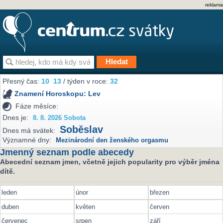
reklama
Přesný čas:
10
13
/ týden v roce:
32
Znamení Horoskopu:
Lev
Fáze měsíce:
Dnes je:
8. 8. 2026 Sobota
Soběslav
Dnes má svátek:
Významné dny:
Mezinárodní den ženského orgasmu
Jmenný seznam podle abecedy
Abecední seznam jmen, včetně jejich popularity pro výběr jména
dítě.
leden
únor
březen
duben
květen
červen
červenec
srpen
září