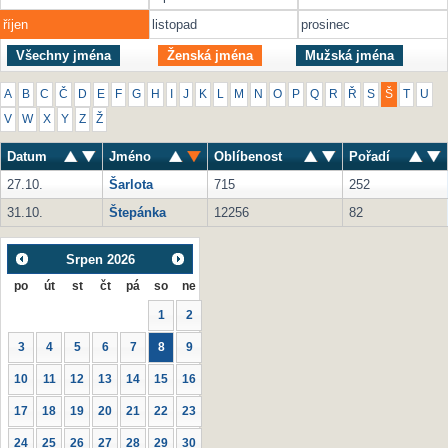
říjen
listopad
prosinec
Všechny jména
Ženská jména
Mužská jména
A
B
C
Č
D
E
F
G
H
I
J
K
L
M
N
O
P
Q
R
Ř
S
Š
T
U
V
W
X
Y
Z
Ž
Datum
Jméno
Oblíbenost
Pořadí
27.10.
Šarlota
715
252
31.10.
Štepánka
12256
82
Srpen
2026
po
út
st
čt
pá
so
ne
1
2
3
4
5
6
7
8
9
10
11
12
13
14
15
16
17
18
19
20
21
22
23
24
25
26
27
28
29
30